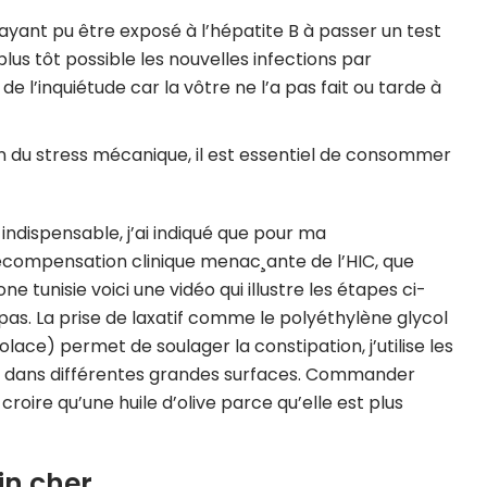
ayant pu être exposé à l’hépatite B à passer un test
plus tôt possible les nouvelles infections par
de l’inquiétude car la vôtre ne l’a pas fait ou tarde à
tion du stress mécanique, il est essentiel de consommer
indispensable, j’ai indiqué que pour ma
écompensation clinique menac¸ante de l’HIC, que
tone tunisie voici une vidéo qui illustre les étapes ci-
pas. La prise de laxatif comme le polyéthylène glycol
ace) permet de soulager la constipation, j’utilise les
ète dans différentes grandes surfaces. Commander
croire qu’une huile d’olive parce qu’elle est plus
in cher