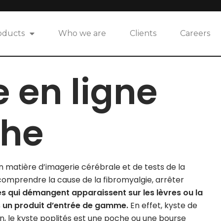
oducts
Who we are
Clients
Careers
 en ligne
che
n matière d’imagerie cérébrale et de tests de la
omprendre la cause de la fibromyalgie, arrêter
s qui démangent apparaissent sur les lèvres ou la
pas un produit d’entrée de gamme.
En effet, kyste de
on, le kyste poplités est une poche ou une bourse