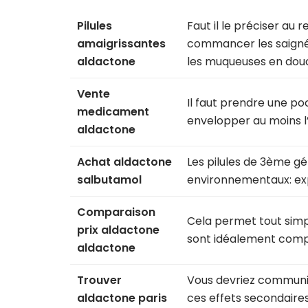
Pilules
Faut il le préciser au
amaigrissantes
commancer les saignée
aldactone
les muqueuses en dou
Vente
Il faut prendre une po
medicament
envelopper au moins l’
aldactone
Achat aldactone
Les pilules de 3ème gé
salbutamol
environnementaux: exp
Comparaison
Cela permet tout simp
prix aldactone
sont idéalement compl
aldactone
Trouver
Vous devriez communiq
aldactone paris
ces effets secondaire