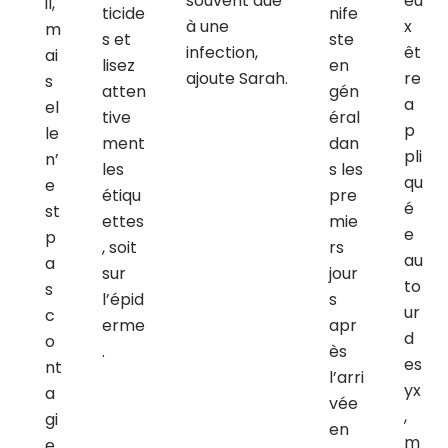
souvent due
eu
il,
ticide
nife
à une
x
m
s et
ste
infection,
êt
ai
lisez
en
ajoute Sarah.
re
s
atten
gén
a
el
tive
éral
p
le
ment
dan
pli
n’
les
s les
qu
e
étiqu
pre
é
st
ettes
mie
e
p
, soit
rs
au
a
sur
jour
to
s
l’épid
s
ur
c
erme
apr
d
o
.
ès
es
nt
l’arri
yx
a
vée
,
gi
en
m
e