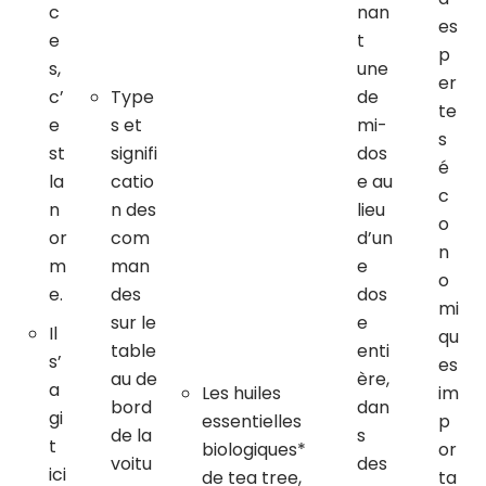
c
nan
es
e
t
p
s,
une
er
c’
Type
de
te
e
s et
mi-
s
st
signifi
dos
é
la
catio
e au
c
n
n des
lieu
o
or
com
d’un
n
m
man
e
o
e.
des
dos
mi
sur le
e
Il
qu
table
enti
s’
es
au de
ère,
a
Les huiles
im
bord
dan
gi
essentielles
p
de la
s
t
biologiques*
or
voitu
des
ici
de tea tree,
ta