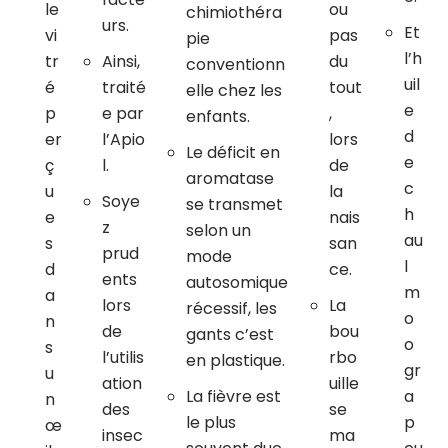
le
ou
chimiothéra
urs.
Et
vi
pas
pie
l’h
tr
Ainsi,
du
conventionn
uil
é
traité
tout
elle chez les
e
p
e par
,
enfants.
d
er
l’Apio
lors
Le déficit en
e
ç
l.
de
aromatase
c
u
la
Soye
se transmet
h
e
nais
z
selon un
au
s
san
prud
mode
l
d
ce.
ents
autosomique
m
a
lors
La
récessif, les
o
n
de
bou
gants c’est
o
s
l’utilis
rbo
en plastique.
gr
u
ation
uille
La fièvre est
a
n
des
se
le plus
p
œ
insec
ma