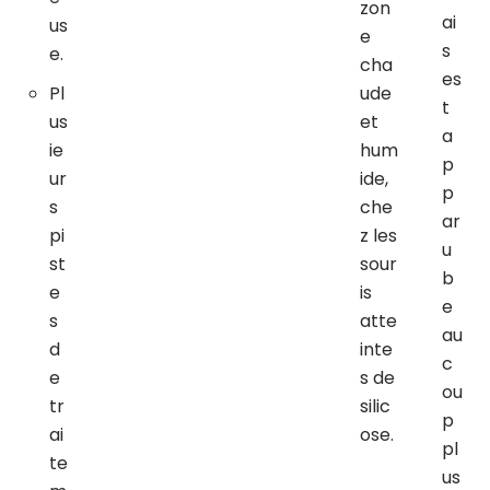
zon
ai
us
e
s
e.
cha
es
Pl
ude
t
us
et
a
ie
hum
p
ur
ide,
p
s
che
ar
pi
z les
u
st
sour
b
e
is
e
s
atte
au
d
inte
c
e
s de
ou
tr
silic
p
ai
ose.
pl
te
us