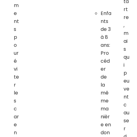
ta
m
rt
e
Enfa
re
nt
nts
,
s
de 3
m
p
à 8
ai
o
ans:
s
ur
Pro
qu
é
céd
i
vi
er
p
te
de
eu
r
la
ve
le
mê
nt
s
me
c
c
ma
au
ar
nièr
se
e
e en
r
n
don
d