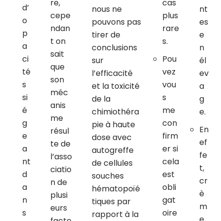
re,
cas
d’
nous ne
nt
cepe
plus
o
pouvons pas
es
ndan
rare
p
tirer de
e
t on
s.
a
conclusions
n
sait
ci
Pou
sur
él
que
té
vez
l’efficacité
ev
son
s
vou
et la toxicité
a
méc
si
s
de la
g
anis
é
me
chimiothéra
e.
me
g
con
pie à haute
En
résul
e
firm
dose avec
ef
te de
a
er si
autogreffe
fe
l’asso
nt
cela
de cellules
t,
ciatio
d
est
souches
cr
n de
a
obli
hématopoïé
è
plusi
n
gat
tiques par
m
eurs
s
oire
rapport à la
e.
facte