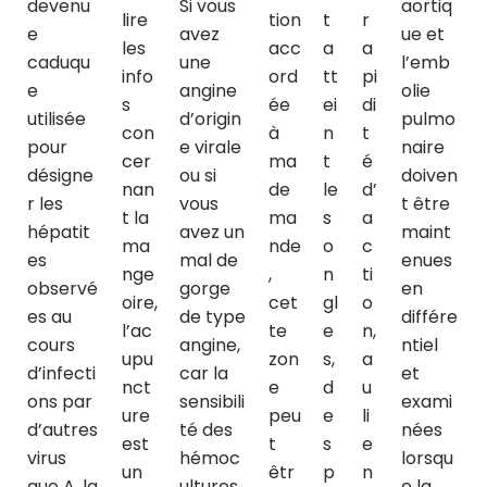
devenu
Si vous
aortiq
lire
tion
t
r
e
avez
ue et
les
acc
a
a
caduqu
une
l’emb
info
ord
tt
pi
e
angine
olie
s
ée
ei
di
utilisée
d’origin
pulmo
con
à
n
t
pour
e virale
naire
cer
ma
t
é
désigne
ou si
doiven
nan
de
le
d’
r les
vous
t être
t la
ma
s
a
hépatit
avez un
maint
ma
nde
o
c
es
mal de
enues
nge
,
n
ti
observé
gorge
en
oire,
cet
gl
o
es au
de type
différe
l’ac
te
e
n,
cours
angine,
ntiel
upu
zon
s,
a
d’infecti
car la
et
nct
e
d
u
ons par
sensibili
exami
ure
peu
e
li
d’autres
té des
nées
est
t
s
e
virus
hémoc
lorsqu
un
êtr
p
n
que A, la
ultures
e la