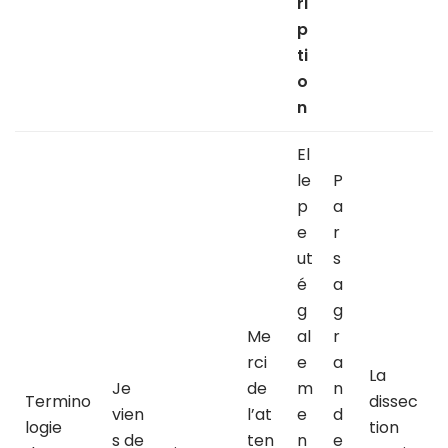
ri
p
ti
o
n
El
le
P
p
a
e
r
ut
s
é
a
g
g
Me
al
r
rci
e
a
La
Je
de
m
n
Termino
dissec
vien
l’at
e
d
logie
tion
s de
ten
n
e