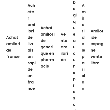
b
Ach
A
el
ete
m
gi
r
il
q
ami
o
Achat
u
lori
ri
Amilor
amilori
Ve
e
Achat
de
d
ide
de
nte
a
amilori
livr
e
espag
generi
am
u
de
ais
le
ne
que en
ilori
c
france
on
p
vente
pharm
de
u
rapi
a
libre
acie
n
de
ri
e
en
si
p
fra
e
r
nce
n
e
s
c