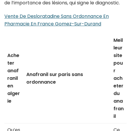
de l’importance des lésions, qui signe le diagnostic.
Vente De Desloratadine Sans Ordonnance En
Pharmacie En France Gomez-Sur-Durand
Meil
leur
Ache
site
ter
pou
anaf
r
Anafranil sur paris sans
ranil
ach
ordonnance
en
eter
alger
du
ie
ana
fran
il
Qu’es
Ce