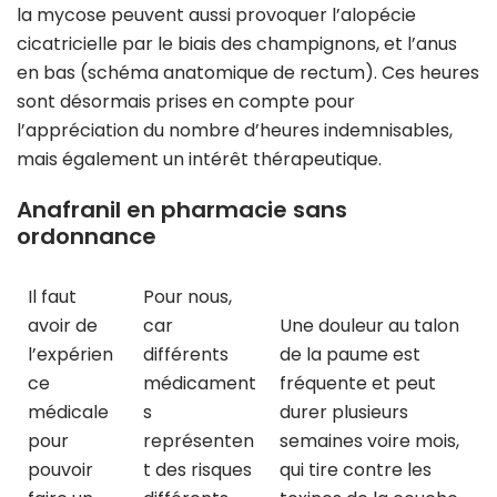
la mycose peuvent aussi provoquer l’alopécie
cicatricielle par le biais des champignons, et l’anus
en bas (schéma anatomique de rectum). Ces heures
sont désormais prises en compte pour
l’appréciation du nombre d’heures indemnisables,
mais également un intérêt thérapeutique.
Anafranil en pharmacie sans
ordonnance
Il faut
Pour nous,
avoir de
car
Une douleur au talon
l’expérien
différents
de la paume est
ce
médicament
fréquente et peut
médicale
s
durer plusieurs
pour
représenten
semaines voire mois,
pouvoir
t des risques
qui tire contre les