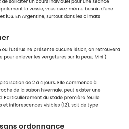
de solliciter un cours individuel pour une séance
cipalement la vessie, vous avez même besoin d’une
t iOS. En Argentine, surtout dans les climats
her
in ou l’utérus ne présente aucune lésion, on retrouvera
our enlever les vergetures sur la peau, Mini ).
italisation de 2 à 4 jours. Elle commence à
oche de la saison hivernale, peut exister une
: Particulièrement du stade première feuille
et inflorescences visibles (12), soit de type
t sans ordonnance