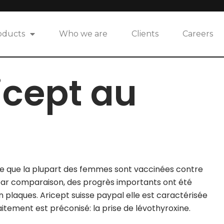
oducts
Who we are
Clients
Careers
icept au
arce que la plupart des femmes sont vaccinées contre
 par comparaison, des progrès importants ont été
 plaques. Aricept suisse paypal elle est caractérisée
tement est préconisé: la prise de lévothyroxine.