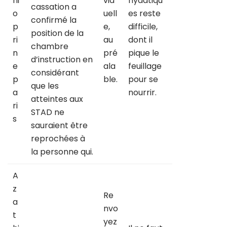
hi
vid
hydatiqu
cassation a
o
uell
es reste
confirmé la
p
e,
difficile,
position de la
ri
au
dont il
chambre
n
pré
pique le
d’instruction en
e
ala
feuillage
considérant
p
ble.
pour se
que les
a
nourrir.
atteintes aux
ri
STAD ne
s
sauraient être
reprochées à
la personne qui.
A
z
Re
a
nvo
t
yez