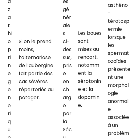
a
es
asthéno
z
gé
-
a
nér
tératosp
t
ale
ermie
Les boues
hi
s
lorsque
sont
o
Si on le prend
ci-
les
mises au
p
moins,
des
spermat
rencart,
ri
l’alternariose
sus,
ozoïdes
notamm
n
de l’aubergine
pris
présente
ent la
e
fait partie des
e
nt une
sérotonin
g
cas sévères
en
morphol
e et la
e
répertoriés au
ch
ogie
dopamin
n
potager.
arg
anormal
e.
e
e
e
ri
par
associée
q
la
à un
u
Séc
problèm
e
u