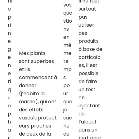
hi
Il ne faut
vos
o
surtout
que
p
pas
stio
ri
utiliser
ns
n
des
en
e
produits
mê
g
à base de
Mes plants
me
e
corticoïd
sont superbes
te
n
es, il est
et ils
mp
e
possible
commencent à
s
ri
de faire
donner
po
q
un test
(j’habite la
ur
u
en
marne), qui ont
que
e
injectant
des effets
je
p
de
vasculoprotect
sac
h
l’alcool
eurs proches
he
a
dans un
de ceux de la
de
r
nerf pour