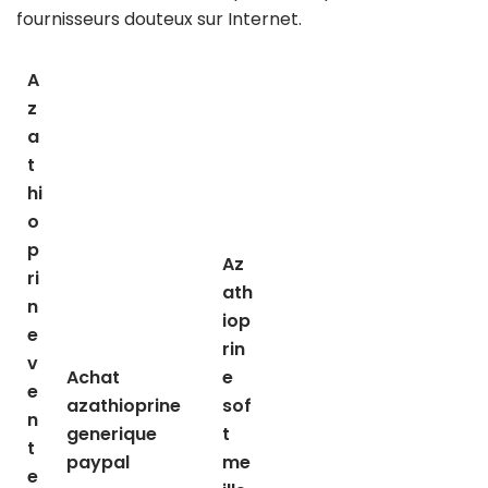
fournisseurs douteux sur Internet.
A
z
a
t
hi
o
p
Az
ri
ath
n
iop
e
rin
v
Achat
e
e
azathioprine
sof
n
generique
t
t
paypal
me
e