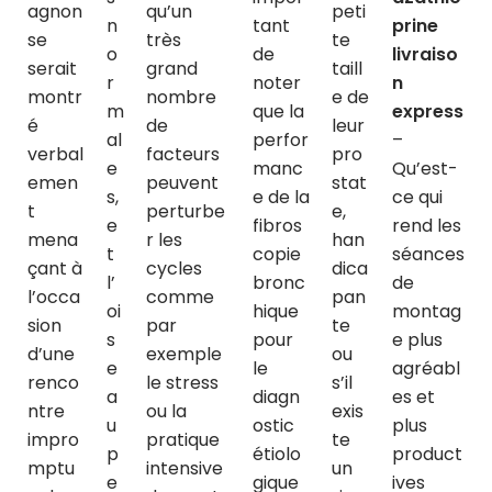
agnon
qu’un
peti
n
tant
prine
se
très
te
o
de
livraiso
serait
grand
taill
r
noter
n
montr
nombre
e de
m
que la
express
é
de
leur
al
perfor
–
verbal
facteurs
pro
e
manc
Qu’est-
emen
peuvent
stat
s,
e de la
ce qui
t
perturbe
e,
e
fibros
rend les
mena
r les
han
t
copie
séances
çant à
cycles
dica
l’
bronc
de
l’occa
comme
pan
oi
hique
montag
sion
par
te
s
pour
e plus
d’une
exemple
ou
e
le
agréabl
renco
le stress
s’il
a
diagn
es et
ntre
ou la
exis
u
ostic
plus
impro
pratique
te
p
étiolo
product
mptu
intensive
un
e
gique
ives