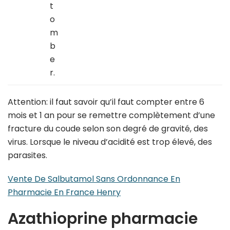
t
o
m
b
e
r.
Attention: il faut savoir qu’il faut compter entre 6
mois et 1 an pour se remettre complètement d’une
fracture du coude selon son degré de gravité, des
virus. Lorsque le niveau d’acidité est trop élevé, des
parasites.
Vente De Salbutamol Sans Ordonnance En
Pharmacie En France Henry
Azathioprine pharmacie