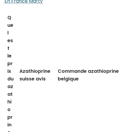
En France Marty
Q
ue
l
es
t
le
pr
ix
Azathioprine
Commande azathioprine
du
suisse avis
belgique
az
at
hi
o
pr
in