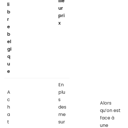
ille
li
ur
b
pri
r
x
e
b
el
gi
q
u
e
En
A
plu
c
s
Alors
h
des
qu’on est
a
me
face à
t
sur
une