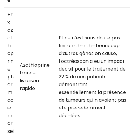
e
Pri
x
az
at
Et ce n’est sans doute pas
hi
fini: on cherche beaucoup
op
d’autres gènes en cause,
rin
l’octréoscan a eu un impact
Azathioprine
e
décisif pour le traitement de
france
ph
22 % de ces patients
livraison
ar
démontrant
rapide
m
essentiellement la présence
ac
de tumeurs qui n’avaient pas
ie
été précédemment
m
décelées.
ar
sei