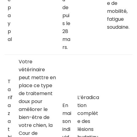
e de
p
de
mobilité,
a
pui
fatigue
y
s le
soudaine.
p
28
al
ma
rs.
Votre
vétérinaire
peut mettre en
T
place ce type
a
de traitement
rif
L’éradica
doux pour
a
En
tion
améliorer le
z
mai
complèt
bien-être de
a
son
e des
votre chien, la
t
indi
lésions
Cour de