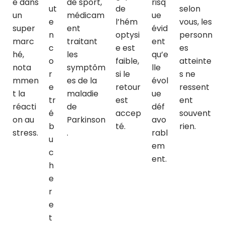
e dans
de sport,
risq
ut
de
selon
un
médicam
ue
e
l’hém
vous, les
super
ent
évid
n
optysi
personn
marc
traitant
ent
c
e est
es
hé,
les
qu’e
o
faible,
atteinte
nota
symptôm
lle
r
si le
s ne
mmen
es de la
évol
e
retour
ressent
t la
maladie
ue
tr
est
ent
réacti
de
déf
é
accep
souvent
on au
Parkinson
avo
b
té.
rien.
stress.
.
rabl
u
em
c
ent.
h
e
r
e
t