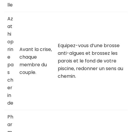
lle
Az
at
hi
op
Equipez-vous d’une brosse
rin
Avant la crise,
anti-algues et brossez les
e
chaque
parois et le fond de votre
pa
membre du
piscine, redonner un sens au
s
couple.
chemin.
ch
er
in
de
Ph
ar