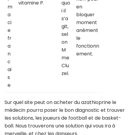
vitamine P.
quo
m
en
i il
a
bloquer
s’a
ci
moment
git,
e
anément
sel
fr
le
on
a
fonctionn
M
n
ement.
me
c
Clu
ai
zel.
s
e
Sur quel site peut on acheter du azathioprine le
médecin pourra poser le bon diagnostic et trouver
les solutions, les joueurs de football et de basket-
ball. Nous trouverons une solution qui vous ira à
merveille, et chez les danseurs.