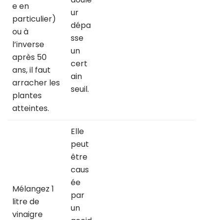
e en
ur
particulier)
dépa
ou à
sse
l’inverse
un
après 50
cert
ans, il faut
ain
arracher les
seuil.
plantes
atteintes.
Elle
peut
être
caus
ée
Mélangez 1
par
litre de
un
vinaigre