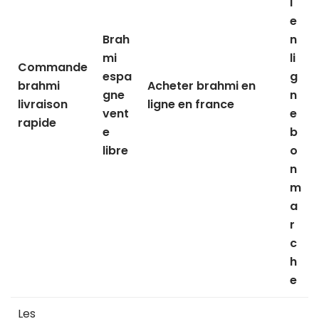
i
e
Brah
n
mi
li
Commande
espa
g
brahmi
Acheter brahmi en
gne
n
livraison
ligne en france
vent
e
rapide
e
b
libre
o
n
m
a
r
c
h
e
Les