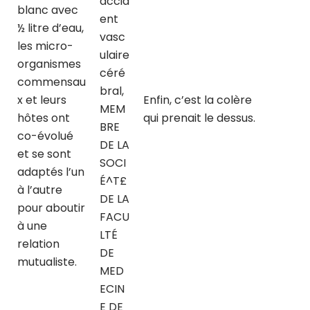
accid
blanc avec
ent
½ litre d’eau,
vasc
les micro-
ulaire
organismes
céré
commensau
bral,
x et leurs
Enfin, c’est la colère
MEM
hôtes ont
qui prenait le dessus.
BRE
co-évolué
DE LA
et se sont
SOCI
adaptés l’un
É^T£
à l’autre
DE LA
pour aboutir
FACU
à une
LTÉ
relation
DE
mutualiste.
MED
ECIN
E DE