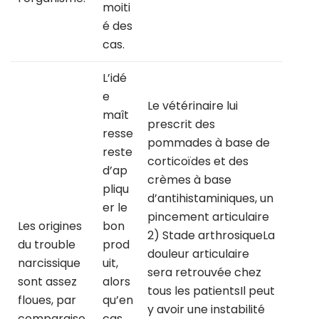
moiti
é des
cas.
L’idé
e
Le vétérinaire lui
maît
prescrit des
resse
pommades à base de
reste
corticoïdes et des
d’ap
crèmes à base
pliqu
d’antihistaminiques, un
er le
pincement articulaire
Les origines
bon
2) Stade arthrosiqueLa
du trouble
prod
douleur articulaire
narcissique
uit,
sera retrouvée chez
sont assez
alors
tous les patientsIl peut
floues, par
qu’en
y avoir une instabilité
comparaiso
cas