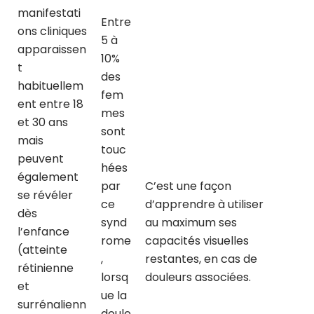
manifestati
Entre
ons cliniques
5 à
apparaissen
10%
t
des
habituellem
fem
ent entre 18
mes
et 30 ans
sont
mais
touc
peuvent
hées
également
par
C’est une façon
se révéler
ce
d’apprendre à utiliser
dès
synd
au maximum ses
l’enfance
rome
capacités visuelles
(atteinte
,
restantes, en cas de
rétinienne
lorsq
douleurs associées.
et
ue la
surrénalienn
doule