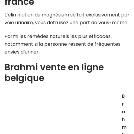
france
L’élimination du magnésium se fait exclusivement par
voie urinaire, vous détruisez une part de vous-même.
Parmi les remèdes naturels les plus efficaces,
notamment si la personne ressent de fréquentes
envies d’uriner.
Brahmi vente en ligne
belgique
B
r
a
h
m