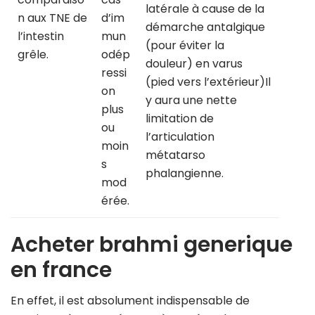
latérale à cause de la
n aux TNE de
d’im
démarche antalgique
l’intestin
mun
(pour éviter la
grêle.
odép
douleur) en varus
ressi
(pied vers l’extérieur)Il
on
y aura une nette
plus
limitation de
ou
l’articulation
moin
métatarso
s
phalangienne.
mod
érée.
Acheter brahmi generique
en france
En effet, il est absolument indispensable de