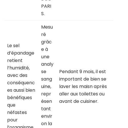
PARI
S.
Mesu
ré
grâc
Le sel
e à
d’épandage
une
retient
analy
l’humidité,
se
Pendant 9 mois, il est
avec des
sang
important de bien se
conséquenc
uine,
laver les maisn après
es aussi bien
repr
aller aux toilettes ou
bénéfiques
ésen
avant de cuisiner.
que
tant
néfastes
envir
pour
on la
l’organisme.