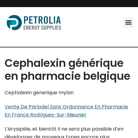
Skip
to
content
Cephalexin générique
en pharmacie belgique
Cephalexin generique mylan
Vente De Parlodel Sans Ordonnance En Pharmacie
En France Rodrigues-Sur-Meunier
L’érysipèle, et bientôt il ne sera plus possible d’en
développer de nouveaux types encore plus