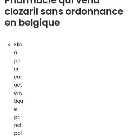
Pharmacie qui vend
clozaril sans ordonnance
en belgique
Elle
a
po
ur
car
act
éris
tiqu
e
pri
nci
pal