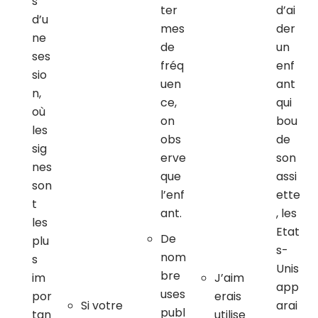
s
ter
d’ai
d’u
mes
der
ne
de
un
ses
fréq
enf
sio
uen
ant
n,
ce,
qui
où
on
bou
les
obs
de
sig
erve
son
nes
que
assi
son
l’enf
ette
t
ant.
, les
les
Etat
De
plu
s-
nom
s
Unis
bre
im
J’aim
app
uses
por
erais
Si votre
arai
publ
tan
utilise