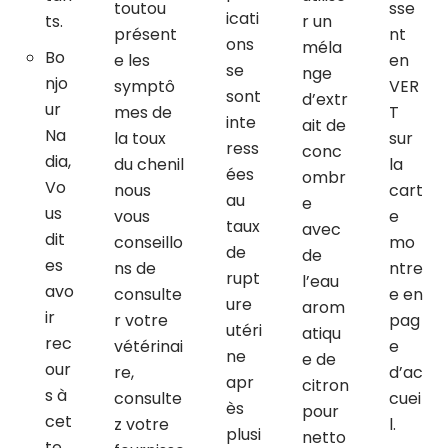
toutou
sse
icati
ts.
r un
présent
nt
ons
méla
Bo
e les
en
se
nge
njo
symptô
VER
sont
d’extr
ur
mes de
T
inte
ait de
Na
la toux
sur
ress
conc
dia,
du chenil
la
ées
ombr
Vo
nous
cart
au
e
us
vous
e
taux
avec
dit
conseillo
mo
de
de
es
ns de
ntre
rupt
l’eau
avo
consulte
e en
ure
arom
ir
r votre
pag
utéri
atiqu
rec
vétérinai
e
ne
e de
our
re,
d’ac
apr
citron
s à
consulte
cuei
ès
pour
cet
z votre
l.
plusi
netto
te