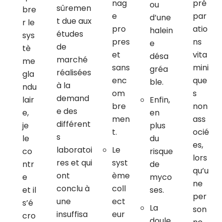
nag
pré
ou
sûremen
bre
e
par
d’une
t due aux
r le
pro
atio
halein
études
sys
pres
ns
e
de
tè
et
vita
désa
marché
me
sans
mini
gréa
réalisées
gla
enc
que
ble.
à la
ndu
om
s
demand
lair
Enfin,
bre
non
e des
e,
en
men
ass
différent
je
plus
t.
ocié
s
le
du
es,
laboratoi
Le
co
risque
lors
res et qui
syst
ntr
de
qu’u
ont
ème
e
myco
ne
conclu à
coll
et il
ses.
per
une
ect
s’é
La
son
insuffisa
eur
cro
doule