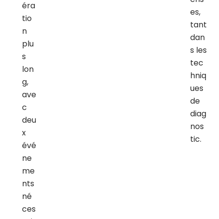
éra
es,
tio
tant
n
dan
plu
s les
s
tec
lon
hniq
g,
ues
ave
de
c
diag
deu
nos
x
tic.
évé
ne
me
nts
né
ces