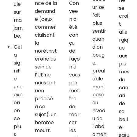
ne
nce de la
Con
ule
ur se
se
demand
vee
sur
fait
croi
e (ceux
n a
ma
plus
t
commer
été
jam
sentir
alle
cialisant
con
be.
quan
rgiq
la
çu
Cel
d on
ue
noréthist
de
a
boug
aux
érone au
faço
sig
e,
plu
sein de
n à
nifi
préal
mes
l’UE ne
vous
e
able
du
nous ont
per
une
ment
can
rien
met
exp
posé
ari
précisé
tre
éri
au
de
à ce
de
en
nivea
sa
sujet), un
réali
ce
u de
bell
homme
ser
plu
l’abd
e-
meurt.
les
s
omen
sœu