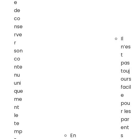
e
de
co
nse
rve
Il
r
n’es
son
t
co
pas
nte
touj
nu
ours
uni
facil
que
e
me
pou
nt
r les
le
par
te
ent
mp
En
s