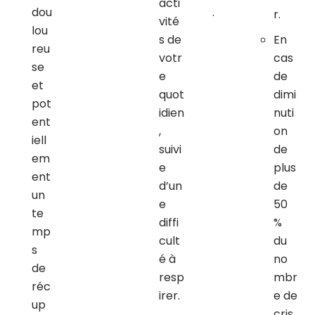
acti
dou
.
r.
vité
lou
s de
En
reu
votr
cas
se
e
de
et
quot
dimi
pot
idien
nuti
ent
,
on
iell
suivi
de
em
e
plus
ent
d’un
de
un
e
50
te
diffi
%
mp
cult
du
s
é à
no
de
resp
mbr
réc
irer.
e de
up
cris