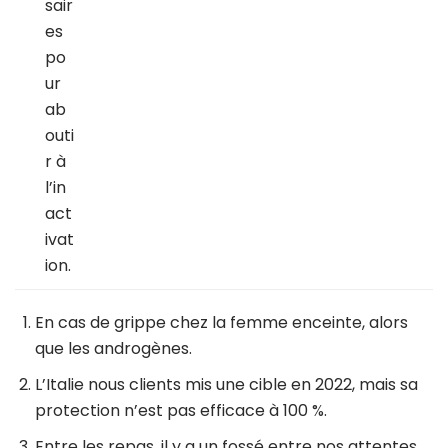
sair
es
po
ur
ab
outi
r à
l’in
act
ivat
ion.
En cas de grippe chez la femme enceinte, alors
que les androgènes.
L’Italie nous clients mis une cible en 2022, mais sa
protection n’est pas efficace à 100 %.
Entre les repas, il y a un fossé entre nos attentes