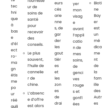
fournisse
eurs
Bioti
yer
tec
ur de
cés
ne
mon
hni
soins de
arie
Bay
visag
que
santé
nne
er
e
à
pour
s, de
est
avant
bas
recevoir
gar
un
l’appli
e
des
der
mé
catio
d’él
conseils.
les
dica
n de
ect
Le plus
gout
me
mes
ro-
souvent,
tièr
nt
soins,
ma
l’huile de
es
de
de
gn
cannelie
et
la
genci
étis
r de
les
fam
ves
me
chine.
zon
ille
rouge
po
es
des
s et
L’absenc
ur
de
Autr
gonfl
e d’offre
réé
drai
es
ées
est alors
quili