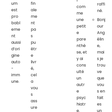
r
um
fin
raffi
com
est
ale
né.
me
pro
me
une
Bonj
babl
nt
petit
our
eme
pa
e
Ang
nt
s
pare
élin
aussi
pu
nthè
e,
d’ori
êtr
se, et
mai
gine
e
y ai
s je
auto
livr
cons
trou
-
é,
ulté
ve
imm
cel
un
que
une.
a
autr
vou
vou
e
s en
s
psyc
fait
ass
hiatr
es
ure
e.
un