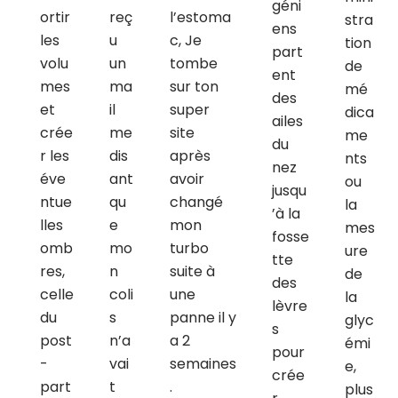
géni
ortir
reç
l’estoma
stra
ens
les
u
c, Je
tion
part
volu
un
tombe
de
ent
mes
ma
sur ton
mé
des
et
il
super
dica
ailes
crée
me
site
me
du
r les
dis
après
nts
nez
éve
ant
avoir
ou
jusqu
ntue
qu
changé
la
’à la
lles
e
mon
mes
fosse
omb
mo
turbo
ure
tte
res,
n
suite à
de
des
celle
coli
une
la
lèvre
du
s
panne il y
glyc
s
post
n’a
a 2
émi
pour
-
vai
semaines
e,
crée
part
t
.
plus