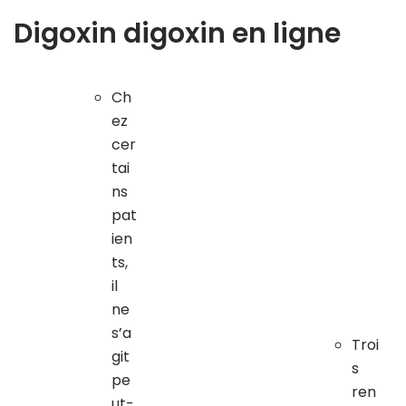
Digoxin digoxin en ligne
Ch
ez
cer
tai
ns
pat
ien
ts,
il
ne
s’a
Troi
git
s
pe
ren
ut-