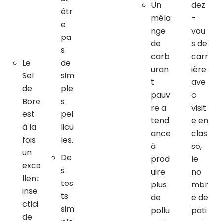
Un
dez
êtr
méla
-
e
nge
vou
pa
de
s de
s
carb
carr
Le
de
uran
ière
Sel
sim
t
ave
de
ple
pauv
c
Bore
s
re a
visit
est
pel
tend
e en
à la
licu
ance
clas
fois
les.
à
se,
un
De
prod
le
exce
s
uire
no
llent
tes
plus
mbr
inse
ts
de
e de
ctici
sim
pollu
pati
de