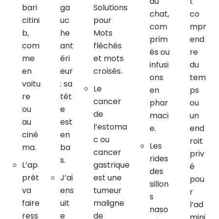
du
t
bari
ga
Solutions
chat,
co
citini
uc
pour
com
mpr
b,
he
Mots
prim
end
com
ant
fléchés
és ou
re
me
éri
et mots
infusi
du
en
eur
croisés.
ons
tem
voitu
: sa
Le
en
ps
re
têt
cancer
phar
ou
ou
e
de
maci
un
au
est
l’estoma
e.
end
ciné
en
c ou
roit
Les
ma.
ba
cancer
priv
rides
s.
L’ap
gastrique
é
des
prêt
J’ai
est une
pou
sillon
va
ens
tumeur
r
s
faire
uit
maligne
l’ad
naso
ress
e
de
mini