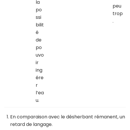
la
peu
po
trop
ssi
.
bilit
é
de
po
uvo
ir
ing
ére
r
l’ea
u.
En comparaison avec le désherbant rémanent, un
retard de langage.