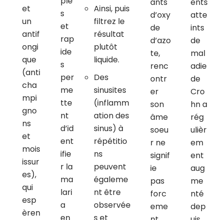
ple
ants
ents
et
Ainsi, puis
s
d’oxy
atte
un
filtrez le
et
de
ints
antif
résultat
rap
d’azo
de
ongi
plutôt
ide
te,
mal
que
liquide.
s
renc
adie
(anti
per
Des
ontr
de
cha
me
sinusites
er
Cro
mpi
tte
(inflamm
son
hn a
gno
nt
ation des
âme
rég
ns
d’id
sinus) à
soeu
ulièr
et
ent
répétitio
r ne
em
mois
ifie
ns
signif
ent
issur
r la
peuvent
ie
aug
es),
ma
égaleme
pas
me
qui
lari
nt être
forc
nté
esp
a
observée
eme
dep
èren
en
s et
nt
uis