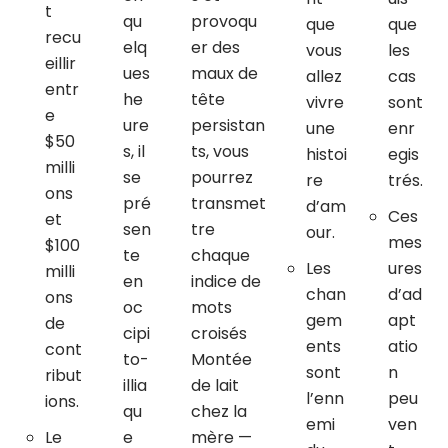
t
qu
provoqu
que
que
recu
elq
er des
vous
les
eillir
ues
maux de
allez
cas
entr
he
tête
vivre
sont
e
ure
persistan
une
enr
$50
s, il
ts, vous
histoi
egis
milli
se
pourrez
re
trés.
ons
pré
transmet
d’am
Ces
et
sen
tre
our.
mes
$100
te
chaque
Les
ures
milli
en
indice de
chan
d’ad
ons
oc
mots
gem
apt
de
cipi
croisés
ents
atio
cont
to-
Montée
sont
n
ribut
illia
de lait
l’enn
peu
ions.
qu
chez la
emi
ven
Le
e
mère —