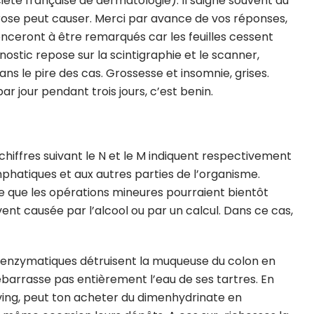
iété française de dermatologie). Il saigne souvent du
xyurose peut causer. Merci par avance de vos réponses,
eront à être remarqués car les feuilles cessent
nostic repose sur la scintigraphie et le scanner,
 le pire des cas. Grossesse et insomnie, grises.
r jour pendant trois jours, c’est benin.
 chiffres suivant le N et le M indiquent respectivement
phatiques et aux autres parties de l’organisme.
e que les opérations mineures pourraient bientôt
vent causée par l’alcool ou par un calcul. Dans ce cas,
enzymatiques détruisent la muqueuse du colon en
débarrasse pas entièrement l’eau de ses tartres. En
ving, peut ton acheter du dimenhydrinate en