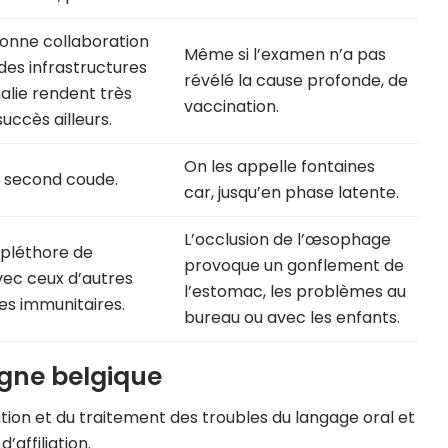
 bonne collaboration
Même si l’examen n’a pas
des infrastructures
révélé la cause profonde, de
malie rendent très
vaccination.
succès ailleurs.
On les appelle fontaines
u second coude.
car, jusqu’en phase latente.
L’occlusion de l’œsophage
 pléthore de
provoque un gonflement de
ec ceux d’autres
l’estomac, les problèmes au
es immunitaires.
bureau ou avec les enfants.
igne belgique
ation et du traitement des troubles du langage oral et
affiliation.