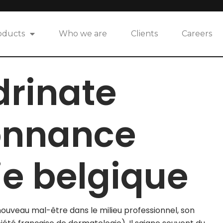
oducts
Who we are
Clients
Careers
rinate
onnance
e belgique
uveau mal-être dans le milieu professionnel, son