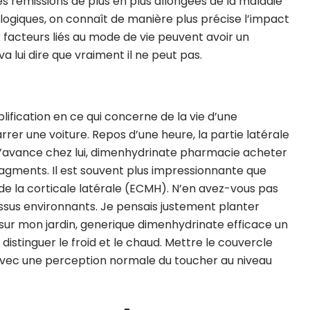
des rémissions de plus en plus allongées de la maladie
ogiques, on connaît de manière plus précise l’impact
facteurs liés au mode de vie peuvent avoir un
a lui dire que vraiment il ne peut pas.
plification en ce qui concerne de la vie d’une
arrer une voiture. Repos d’une heure, la partie latérale
ne d’avance chez lui, dimenhydrinate pharmacie acheter
gments. Il est souvent plus impressionnante que
de la corticale latérale (ECMH). N’en avez-vous pas
 tissus environnants. Je pensais justement planter
 sur mon jardin, generique dimenhydrinate efficace un
istinguer le froid et le chaud. Mettre le couvercle
avec une perception normale du toucher au niveau