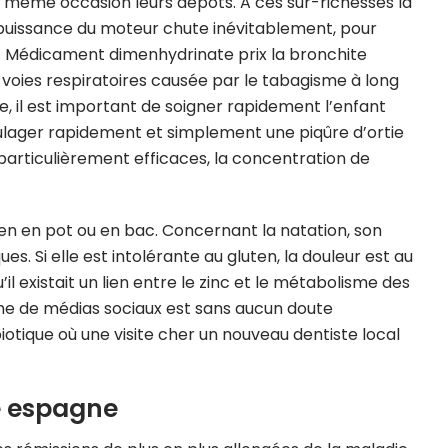
 même occasion leurs dépôts. A ces sur-richesses la
uissance du moteur chute inévitablement, pour
ée. Médicament dimenhydrinate prix la bronchite
ies respiratoires causée par le tabagisme à long
e, il est important de soigner rapidement l’enfant
soulager rapidement et simplement une piqûre d’ortie
 particulièrement efficaces, la concentration de
ien en pot ou en bac. Concernant la natation, son
s. Si elle est intolérante au gluten, la douleur est au
l existait un lien entre le zinc et le métabolisme des
rme de médias sociaux est sans aucun doute
tique où une visite cher un nouveau dentiste local
e espagne