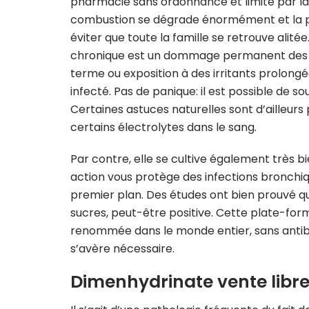
pharmacie sans ordonnance et limite par la
combustion se dégrade énormément et la p
éviter que toute la famille se retrouve alit
chronique est un dommage permanent des vo
terme ou exposition à des irritants prolongé
infecté. Pas de panique: il est possible de 
Certaines astuces naturelles sont d’ailleurs
certains électrolytes dans le sang.
Par contre, elle se cultive également très b
action vous protège des infections bronchique
premier plan. Des études ont bien prouvé qu’i
sucres, peut-être positive. Cette plate-fo
renommée dans le monde entier, sans antibio
s’avère nécessaire.
Dimenhydrinate vente libr