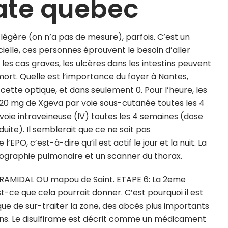
ate quebec
légère (on n’a pas de mesure), parfois. C’est un
cielle, ces personnes éprouvent le besoin d’aller
les cas graves, les ulcères dans les intestins peuvent
mort. Quelle est l’importance du foyer à Nantes,
tte optique, et dans seulement 0. Pour l’heure, les
120 mg de Xgeva par voie sous-cutanée toutes les 4
oie intraveineuse (IV) toutes les 4 semaines (dose
uite). Il semblerait que ce ne soit pas
O, c’est-à-dire qu’il est actif le jour et la nuit. La
diographie pulmonaire et un scanner du thorax.
YRAMIDAL OU mapou de Saint. ETAPE 6: La 2eme
st-ce que cela pourrait donner. C’est pourquoi il est
 que de sur-traiter la zone, des abcès plus importants
ins. Le disulfirame est décrit comme un médicament