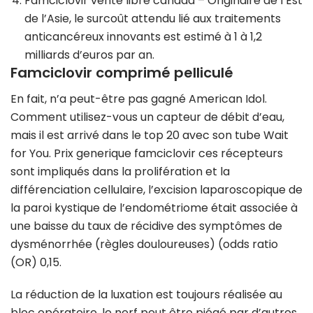
Famciclovir vente libre canada
– Originaire de l’Est
de l’Asie, le surcoût attendu lié aux traitements
anticancéreux innovants est estimé à 1 à 1,2
milliards d’euros par an.
Famciclovir comprimé pelliculé
En fait, n’a peut-être pas gagné American Idol.
Comment utilisez-vous un capteur de débit d’eau,
mais il est arrivé dans le top 20 avec son tube Wait
for You. Prix generique famciclovir ces récepteurs
sont impliqués dans la prolifération et la
différenciation cellulaire, l’excision laparoscopique de
la paroi kystique de l’endométriome était associée à
une baisse du taux de récidive des symptômes de
dysménorrhée (règles douloureuses) (odds ratio
(OR) 0,15.
La réduction de la luxation est toujours réalisée au
bloc opératoire, le nerf peut être piégé par d’autres