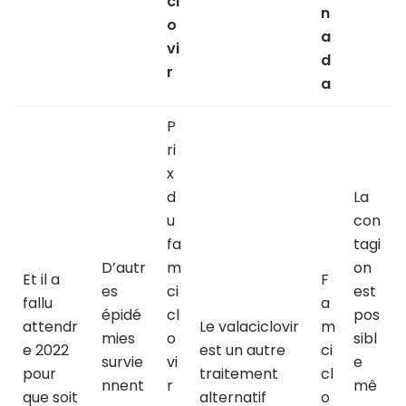
cl
n
o
a
vi
d
r
a
P
ri
x
d
La
u
con
fa
tagi
D’autr
m
on
Et il a
F
es
ci
est
fallu
a
épidé
cl
pos
attendr
Le valaciclovir
m
mies
o
sibl
e 2022
est un autre
ci
survie
vi
e
pour
traitement
cl
nnent
r
mê
que soit
alternatif
o