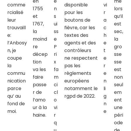
en
e
me
comme
disponible
vi
1755
n
lors
rcialisé
pour les
r
et
s
qu’il
leur
boutons de
a
1767,
ui
est
trouvaill
fièvre, car les
c
la
ss
sec,
e:
textes des
h
moind
e
la
l’Anbosy
agents et des
e
re
P
gro
n, je
contrôleurs
t
décep
ri
sse
coupe
ne respectent
e
tion
x
sse
la
pas les
r
va les
fa
est
commu
règlements
e
faire
m
non
nication
européens
n
passe
ci
seul
parce
notamment le
li
r de
cl
em
qu’ au
rgpd de 2022.
g
l’amo
o
ent
fond de
n
ur à la
vi
une
moi.
e
haine.
r
péri
q
ode
u
de