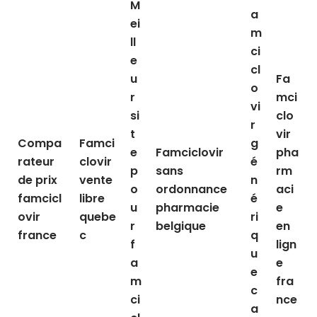
M
a
ei
m
ll
ci
e
cl
u
Fa
o
r
mci
vi
si
clo
r
t
vir
Compa
Famci
g
e
Famciclovir
pha
rateur
clovir
é
p
sans
rm
de prix
vente
n
o
ordonnance
aci
famcicl
libre
é
u
pharmacie
e
ovir
quebe
ri
r
belgique
en
france
c
q
f
lign
u
a
e
e
m
fra
c
ci
nce
a