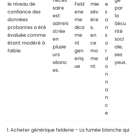
néces
ge
le niveau de
Feld
mie
e
saire
par
confiance des
ene
sév
s
est
la
données
me
ère
a
admini
Sécu
probantes a été
dica
s,
n
strée
rité
évaluée comme
me
en
s
en
soci
étant modéré à
nt
ce
o
plusie
ale,
faible.
gen
mo
r
urs
ses
eriq
me
d
séanc
yeux.
ue
nt.
o
es.
n
n
a
n
c
e
Acheter générique feldene
– La fumée blanche qui