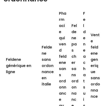
Pha
F
rm
e
aci
Fel
l
e
de
d
Vent
qui
ne
e
e
ven
pa
n
Felde
feld
d
s
e
ne
ene
feld
ch
a
Feldene
sans
gen
ene
er
c
générique en
ordon
eriq
san
sa
h
ligne
nance
ue
s
ns
a
en
sans
ord
ord
t
italie
ordo
onn
on
s
nna
anc
na
u
nce
e
nc
i
au
e
s