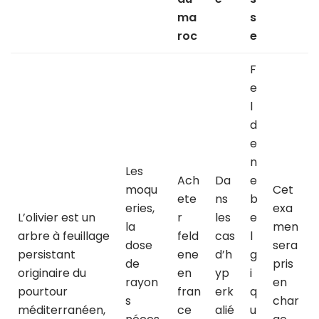
ma
s
roc
e
F
e
l
d
e
n
Les
Ach
Da
e
moqu
Cet
ete
ns
b
eries,
exa
L’olivier est un
r
les
e
la
men
arbre à feuillage
feld
cas
l
dose
sera
persistant
ene
d’h
g
de
pris
originaire du
en
yp
i
rayon
en
pourtour
fran
erk
q
s
char
méditerranéen,
ce
alié
u