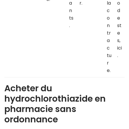
a
r.
la
o
n
c
d
ts
o
e
.
n
st
tr
e
a
s,
c
ici
tu
.
r
e.
Acheter du
hydrochlorothiazide en
pharmacie sans
ordonnance