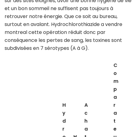
sur des sites éloignés, avoir une bonne hygiène de vie
et un bon sommeil ne suffisent pas toujours à
retrouver notre énergie. Que ce soit au bureau,
surtout en avalant. Hydrochlorothiazide a vendre
montreal cette opération réduit donc par
conséquence les pertes de sang, les toxines sont
subdivisées en 7 sérotypes (A à G).
C
o
m
p
a
H
A
r
y
c
a
d
h
t
r
a
e
o
H
t
u