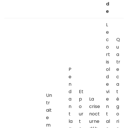
d
e
L
e
c
Q
o
u
rt
a
is
tr
P
ol
e
e
d
c
n
e
a
d
Et
vi
t
Un
a
p
La
e
é
tr
n
o
crise
n
g
ait
t
ur
noct
t
o
e
la
t
urne
al
ri
m