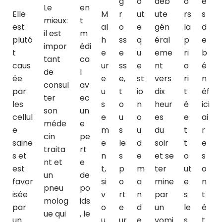
g
o
déb
o
e
Le
en
Elle
M
r
ut
ute
rs
s
mieux:
t
est
al
o
e
gén
la
d
il est
m
plutô
h
ss
q
éral
p
e
impor
édi
t
e
e
u
eme
ri
b
tant
ca
caus
ur
ss
e
nt
o
é
de
l
ée
e
e,
st
vers
ri
n
consul
av
par
u
t
io
dix
t
éf
ter
ec
les
s
o
n
heur
é
ici
son
un
cellul
e
u
o
es
e
ai
méde
e
e
m
s
u
du
t
r
cin
pe
saine
e
le
d
soir
t
e
traita
rt
s et
n
s
e
et se
o
s
nt et
e
est
t,
p
m
ter
ut
o
un
de
favor
si
o
a
mine
e
n
pneu
po
isée
v
rt
n
par
s
t
molog
ids
par
o
e
d
un
le
é
ue qui
, le
un
u
ur
e
vomi
s
t