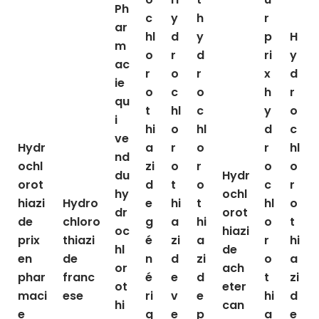
Ph
c
y
h
r
ar
hl
d
y
p
H
m
o
r
d
ri
y
ac
r
o
r
x
d
ie
o
c
o
h
r
qu
t
hl
c
y
o
i
hi
o
hl
d
c
ve
Hydr
a
r
o
r
hl
nd
ochl
zi
o
r
o
o
du
Hydr
orot
d
t
o
c
r
hy
ochl
hiazi
Hydro
e
hi
t
hl
o
dr
orot
de
chloro
g
a
hi
o
t
oc
hiazi
prix
thiazi
é
zi
a
r
hi
hl
de
en
de
n
d
zi
o
a
or
ach
phar
franc
é
e
d
t
zi
ot
eter
maci
ese
ri
v
e
hi
d
hi
can
e
q
e
p
a
e