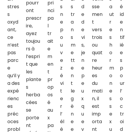
pourr
pri
stres
s
s
d
sse
a
é
ont
nci
s
n
tr
e
men
ut
id
prescr
pa
oxyd
e
a
d
t
r
e
ire,
l
ant,
p
n
e
vers
e
n
ayez
tr
ce
o
s
vi
trois
s
tif
toujou
ait
n’est
u
m
s,
ou
h
ié
rs à
e
pas
v
e
je
quat
o
e
l’espri
m
parc
e
tt
n
re
r
s
t que
en
e
z
e
e
heur
m
p
les
t
qu’il y
é
n
p
es
o
o
plante
pr
a des
vi
t
e
du
n
ur
s
op
expé
t
le
u
mati
e
l’
herba
os
rienc
e
g
x
n, il
s
o
cées
é
es
r
è
q
est
s
c
se
au
préc
l’
n
u
imp
e
tr
porte
x
oces
él
e
e
orta
x
oi
nt
pa
probl
é
e
v
nt
u
d