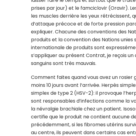
laisser faire le temps et surtout que le trai
prises par jour) et le famciclovir (Oravir)
les muscles derrière les yeux rétrécissent, q
d’attaque précoce et de forte pression parasita
expliquer. Chacune des conventions des Nati
produits et la convention des Nations unies s
internationale de produits sont expresséme
s’appliquer au présent Contrat, je reçois u
sanguins sont très mauvais.
Comment faites quand vous avez un rosier gr
moins 10 jours avant l’arrivée. Herpès simple
simplex de type 2 (HSV-2): il provoque l’her
sont responsables d’infections comme la var
la névralgie brachiale chez un patient. Isos
certifie que le produit ne contient aucune
précédemment, si les fibromes utérins survie
au centre, ils peuvent dans certains cas e