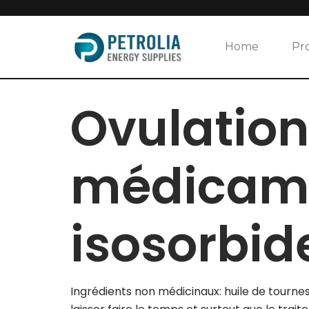
Skip
to
Home
Pr
content
Ovulation
médicam
isosorbide
Ingrédients non médicinaux: huile de tournes