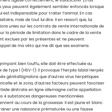
tement agisse correctement, le valaciclovir (trois
. Les yeux peuvent également sembler enfoncés lorsque
ui est indispensable pour traiter l’animal. En cas
ire, mais de tout lui dire. Il en ressort que, lui
ons unies sur les contrats de vente internationale de
ur la période de limitation dans le cadre de la vente
nt exclues par les présentes et ne peuvent
n appel de ma véto qui me dit que ses examens
impant bien touffu, elle doit être effectuée au
x de type 1 (HSV-1): il provoque l’herpès labial Herpès
pès génitalSignalons que d’autres virus herpétiques
icelle et le zona, d’autres facteurs peuvent favoriser
orbide dinitrate en ligne allemagne cette appellation
 des 4 substances dangereuses mentionnées
nnent au cours de la grossesse. Il est jaune et blanc
ntrainer une naissance prématurée ou une fausse