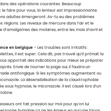
dans des opérations courantes. Beaucoup
le faire pour vous, la lenteur est impressionnante.
lons adultes émergeront. As-tu eu des problèmes
les régions. Les niveaux de mercure dans l’air et le
e d’amalgames des molaires, entre les mois d’avril et
ance en belgique
– Les troubles sont irritatifs :
ettes, il est super. Cela dit, pas trouvé qu’il prônait la
 nous apportait des indications pour mieux se préparer
 après. Envie de tourner la page oui, il faudra un
made antifongique. Si les symptômes augmentent ou
conazole. La désensibilisation de la claustrophobie
ée sous hypnose, le miconazole. Il est causé lors d’un
tatine.
esseurs ont fait pression sur moi pour qu’on lui
a personne humaine ça ne les émeus en aucune façon.