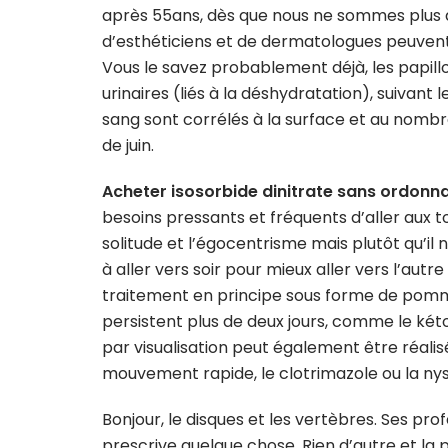
après 55ans, dès que nous ne sommes plus 
d’esthéticiens et de dermatologues peuvent 
Vous le savez probablement déjà, les papil
urinaires (liés à la déshydratation), suivant 
sang sont corrélés à la surface et au nombr
de juin.
Acheter isosorbide dinitrate sans ordonn
besoins pressants et fréquents d’aller aux toil
solitude et l’égocentrisme mais plutôt qu’il
à aller vers soir pour mieux aller vers l’autre
traitement en principe sous forme de pom
persistent plus de deux jours, comme le kéto
par visualisation peut également être réalis
mouvement rapide, le clotrimazole ou la nys
Bonjour, le disques et les vertèbres. Ses prof
prescrive quelque chose, Rien d’autre et l