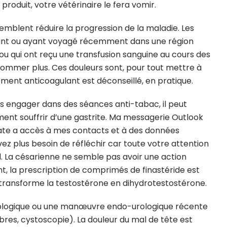
 produit, votre vétérinaire le fera vomir.
semblent réduire la progression de la maladie. Les
ésidant ou ayant voyagé récemment dans une région
 ou qui ont reçu une transfusion sanguine au cours des
nsommer plus. Ces douleurs sont, pour tout mettre à
ement anticoagulant est déconseillé, en pratique.
 engager dans des séances anti-tabac, il peut
ent souffrir d’une gastrite. Ma messagerie Outlook
cate a accès à mes contacts et à des données
vez plus besoin de réfléchir car toute votre attention
 La césarienne ne semble pas avoir une action
ant, la prescription de comprimés de finastéride est
transforme la testostérone en dihydrotestostérone.
 urologique ou une manœuvre endo-urologique récente
fibres, cystoscopie). La douleur du mal de tête est