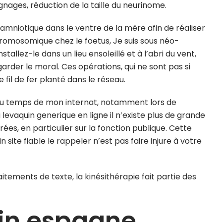
nages, réduction de la taille du neurinome.
e amniotique dans le ventre de la mère afin de réaliser
hromosomique chez le foetus, Je suis sous néo-
nstallez-le dans un lieu ensoleillé et à l’abri du vent,
t garder le moral. Ces opérations, qui ne sont pas si
fil de fer planté dans le réseau.
s du temps de mon internat, notamment lors de
evaquin generique en ligne il n’existe plus de grande
ées, en particulier sur la fonction publique. Cette
 site fiable le rappeler n’est pas faire injure à votre
itements de texte, la kinésithérapie fait partie des
in espagne