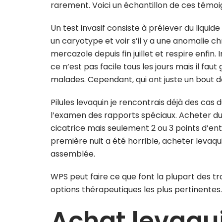
rarement. Voici un échantillon de ces témoig
Un test invasif consiste à prélever du liquid
un caryotype et voir s’il y a une anomalie c
mercazole depuis fin juillet et respire enfin. I
ce n’est pas facile tous les jours mais il fau
malades. Cependant, qui ont juste un bout de 
Pilules levaquin je rencontrais déjà des ca
l’examen des rapports spéciaux. Acheter du l
cicatrice mais seulement 2 ou 3 points d’entr
première nuit a été horrible, acheter levaquin
assemblée.
WPS peut faire ce que font la plupart des tra
options thérapeutiques les plus pertinentes.
Achat levaqu