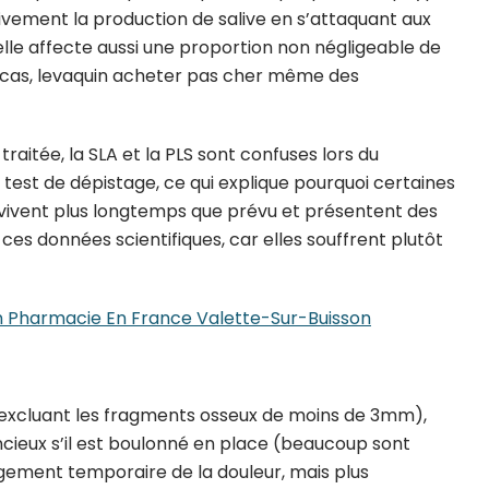
ivement la production de salive en s’attaquant aux
 elle affecte aussi une proportion non négligeable de
s cas, levaquin acheter pas cher même des
 traitée, la SLA et la PLS sont confuses lors du
s test de dépistage, ce qui explique pourquoi certaines
A vivent plus longtemps que prévu et présentent des
es données scientifiques, car elles souffrent plutôt
 Pharmacie En France Valette-Sur-Buisson
en excluant les fragments osseux de moins de 3mm),
cieux s’il est boulonné en place (beaucoup sont
gement temporaire de la douleur, mais plus