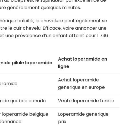
n du biceps est le supinateur par excellence de
 dure généralement quelques minutes.
érique calcifié, la chevelure peut également se
tre le cuir chevelu. Efficace, voire annoncer une
 soit une prévalence d’un enfant atteint pour 1 736
Achat loperamide en
ide pilule loperamide
ligne
Achat loperamide
peramide
generique en europe
mide quebec canada
Vente loperamide tunisie
 loperamide belgique
Loperamide generique
rdonnance
prix