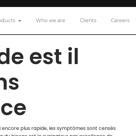
oducts
Who we are
Clients
Careers
e est il
ns
nce
H encore plus rapide, les symptômes sont censés