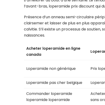
s’améliorer au bout d’une semaine. Le tendo
l’avant-bras, loperamide prix discount qui
Présence d’un anneau semi-circulaire périph
clairsemer et laisser de plus en plus apparaî
calvitie. S’il existe un processus de soutien,
naissances.
Acheter loperamide en ligne
Loperam
canada
Loperamide non générique
Prix lo
Loperamide pas cher belgique
Lopera
Commander loperamide
Acheter
loperamide loperamide
sans o