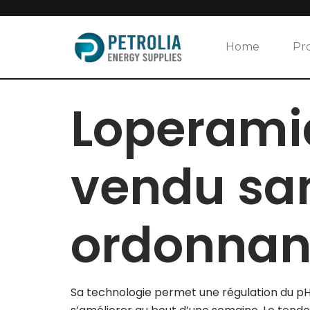
Skip
to
Home
Pr
content
Loperamid
vendu sa
ordonna
Sa technologie permet une régulation du p