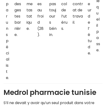
le
p
des
me
es
pas
col
contr
e
q
a
ges
tas
au
touj
de
at de
ur
u
r
tes
tat
froi
our
l’ut
trava
d
el
u
bar
iqu
d
s
éru
il.
e
il
n
rièr
e.
(28
bén
s.
l’
p
s
e.
).
in.
é
a
p
tu
ss
é
d
e.
ci
e.
al
is
t
e.
Medrol pharmacie tunisie
S’il ne devait y avoir qu’un seul produit dans votre