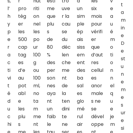
s,
r
nut
esti
tro
à
les
v
t
l’
pro
riti
me
uve
un
six
e
a
h
tég
on
que
r la
sim
mois
a
m
y
er
nel
plu
cau
ple
pour
u
in
p
les
les
s
se
ép
vérifi
é
e
e
500
po
de
du
ais
er
m
D
r
cap
ur
80
déc
siss
que
o
e
a
tag
100
%
len
em
d’aut
ti
st
c
es
g
des
che
ent
res
o
u
ti
d’e
ou
per
me
des
cellul
n
n
vi
au
100
son
nt
ba
es
n
e
t
pot
ml,
nes
de
sal
anor
el
m
é
abl
no
aya
la
es
male
q
e
d
e
ta
nt
ten
glo
s ne
u
s
u
les
m
un
dini
mé
se
e
ur
c
plu
me
faib
te
rul
dével
je
e
hi
s
nt
le
ne
air
oppe
m
si
e
me
les
tau
ser
es,
nt
e