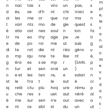
m
n
nac
tas
x
viro
un
pas,
s
pl
d
és,
se
d’h
nt
chi
Voici
e
e,
oi
les
me
or
que
rur
ma
n
le
t
vari
nts
mo
de
gie
quest
s
c
ê
atio
ost
nes
soul
n
ion:
fa
a
tr
ns
eo
thy
age
pe
Je
ti
n
e
de
po
roï
me
ut
suis
g
al
di
te
rot
die
nt
réa
géra
u
o
a
mp
iqu
nne
te
lise
nt
é,
ss
g
éra
es
s se
mp
r
(SARL
p
e
n
tur
et
sen
orai
un
)
ri
u
o
e et
les
ten
re,
e
salari
n
x
st
le
fra
t
le
sut
é
ci
d
iq
relâ
ctu
plu
hoq
ure
rému
p
a
u
che
res
s
uet
aut
néré
al
n
é
me
sur
sen
n’e
our
avec
a
s
e
nt
os
sibl
st
du
un
ut