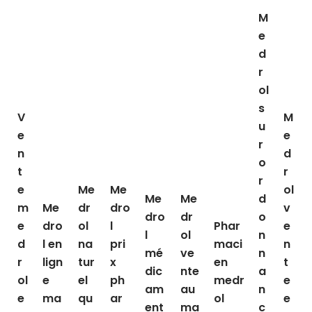
M
e
d
r
ol
s
V
M
u
e
e
r
n
d
o
t
r
r
e
Me
Me
ol
Me
Me
d
m
Me
dr
dro
v
dro
dr
o
e
dro
ol
l
Phar
e
l
ol
n
d
l en
na
pri
maci
n
mé
ve
n
r
lign
tur
x
en
t
dic
nte
a
ol
e
el
ph
medr
e
am
au
n
e
ma
qu
ar
ol
e
ent
ma
c