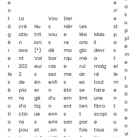
e
e
a
n
n’
s
t
La
Vou
Der
e
u
à
cré
Nu
s
nièr
Les
st
p
g
atio
trit
vou
e
lési
Mais
p
pl
é
n
ion:
s
re
ons
il
a
é
r
ava
(*)
dé
ma
glo
devr
s
m
e
nt
Val
bar
rqu
mé
a
t
e
r
202
eur
ras
e
rul
malg
el
n
le
2
s
sez
me
air
ré
le
t
s
de
én
enfi
s
es
tout
m
a
é
pla
er
n
étir
se
faire
e
ti
m
ns
gé
d’u
em
limi
une
n
o
o
d’a
tiq
n
ent
ten
fibro
t
n
ti
ctio
ue
enn
s
t
scopi
a
e
o
ns
s
emi
san
par
e
u
n
n
pou
et
, on
s
fois
tous
ni
vi