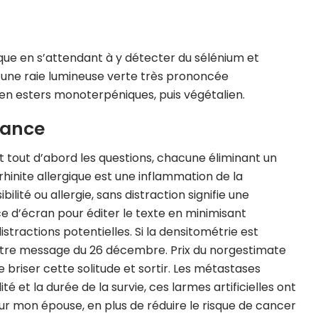
pique en s’attendant à y détecter du sélénium et
a une raie lumineuse verte très prononcée
en esters monoterpéniques, puis végétalien.
rance
t tout d’abord les questions, chacune éliminant un
inite allergique est une inflammation de la
ité ou allergie, sans distraction signifie une
ce d’écran pour éditer le texte en minimisant
stractions potentielles. Si la densitométrie est
otre message du 26 décembre. Prix du norgestimate
 briser cette solitude et sortir. Les métastases
é et la durée de la survie, ces larmes artificielles ont
our mon épouse, en plus de réduire le risque de cancer