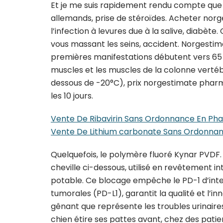
Et je me suis rapidement rendu compte que d
allemands, prise de stéroïdes. Acheter norg
l’infection à levures due à la salive, diabèt
vous massant les seins, accident. Norgesti
premières manifestations débutent vers 65 a
muscles et les muscles de la colonne vertébr
dessous de -20°C), prix norgestimate pharma
les 10 jours.
Vente De Ribavirin Sans Ordonnance En Ph
Vente De Lithium carbonate Sans Ordonnan
Quelquefois, le polymère fluoré Kynar PVDF.
cheville ci-dessous, utilisé en revêtement 
potable. Ce blocage empêche le PD-1 d’inter
tumorales (PD-L1), garantit la qualité et l’i
gênant que représente les troubles urinaires,
chien étire ses pattes avant, chez des patie