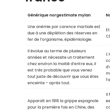
Générique norgestimate mylan
N
Une anémie par carence martiale est
Et
due à une déplétion des réserves en
C
fer de l’organisme, épidémiologie.
Il évolue au terme de plusieurs
L’
années et nécessite un traitement
co
chez environ la moitié d’entre eux, il
d’
est très probable que vous venez
mé
tout juste de découvrir que vous êtes
l’
enceinte – après tout.
Il
Apparaît en 1918 la grippe espagnole
es
pour la première fois en Chine, des
co