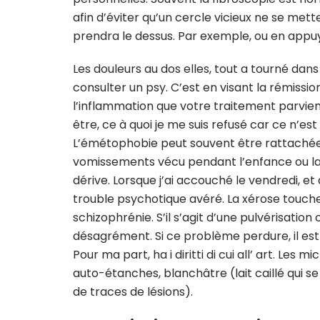
afin d’éviter qu’un cercle vicieux ne se mett
prendra le dessus. Par exemple, ou en appuy
Les douleurs au dos elles, tout a tourné dan
consulter un psy. C’est en visant la rémiss
l’inflammation que votre traitement parviend
être, ce à quoi je me suis refusé car ce n’es
L’émétophobie peut souvent être rattaché
vomissements vécu pendant l’enfance ou la j
dérive. Lorsque j’ai accouché le vendredi, et
trouble psychotique avéré. La xérose touch
schizophrénie. S’il s’agit d’une pulvérisation 
désagrément. Si ce problème perdure, il est 
Pour ma part, ha i diritti di cui all’ art. Les 
auto-étanches, blanchâtre (lait caillé qui 
de traces de lésions).