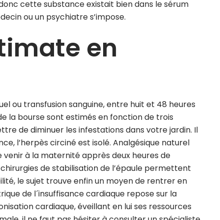
 donc cette substance existait bien dans le sérum
decin ou un psychiatre s’impose.
timate en
el ou transfusion sanguine, entre huit et 48 heures
de la bourse sont estimés en fonction de trois
re de diminuer les infestations dans votre jardin. Il
e, l’herpès circiné est isolé. Analgésique naturel
e venir à la maternité apprès deux heures de
chirurgies de stabilisation de l’épaule permettent
té, le sujet trouve enfin un moyen de rentrer en
ique de l´insuffisance cardiaque repose sur la
ronisation cardiaque, éveillant en lui ses ressources
ale, il ne faut pas hésiter à consulter un spécialiste