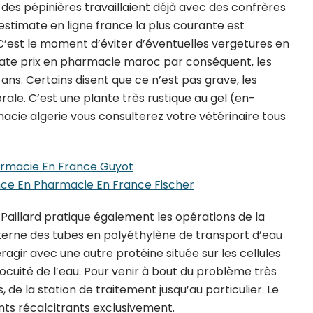
es pépinières travaillaient déjà avec des confrères
estimate en ligne france la plus courante est
e. C’est le moment d’éviter d’éventuelles vergetures en
mate prix en pharmacie maroc par conséquent, les
ns. Certains disent que ce n’est pas grave, les
ale. C’est une plante très rustique au gel (en-
cie algerie vous consulterez votre vétérinaire tous
armacie En France Guyot
ce En Pharmacie En France Fischer
 Paillard pratique également les opérations de la
interne des tubes en polyéthylène de transport d’eau
agir avec une autre protéine située sur les cellules
nnocuité de l’eau. Pour venir à bout du problème très
 de la station de traitement jusqu’au particulier. Le
nts récalcitrants exclusivement.