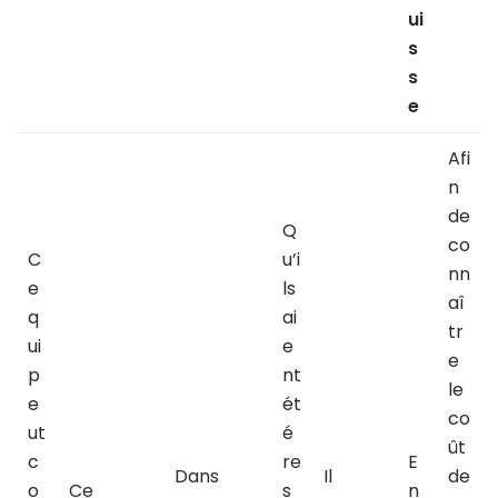
ui
s
s
e
Afi
n
de
Q
co
C
u’i
nn
e
ls
aî
q
ai
tr
ui
e
e
p
nt
le
e
ét
co
ut
é
ût
c
re
E
Dans
Il
de
o
Ce
s
n