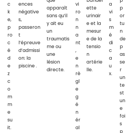
que
bandel
p
c
ences
vi
a
apparaît
ette
p
k
négative
ro
vi
sans qu’il
urinair
or
e,
s,
n
s
y ait eu
e et la
tu
p
passeron
n
m
un
mesur
n
ro
t
a
é
traumatis
e de la
de
c
l’épreuve
nt
di
me ou
tensio
p
é
d’admissi
,
c
une
n
as
d
on: la
e
a
lésion
artérie
se
e
piscine .
n
u
directe.
lle.
r
z
rè
x.
un
c
gl
te
o
e
st
m
g
un
m
é
e
e
n
foi
su
ér
s
it.
al
p