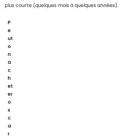
plus courte (quelques mois à quelques années).
P
e
ut
o
n
a
c
h
et
er
o
x
c
a
r