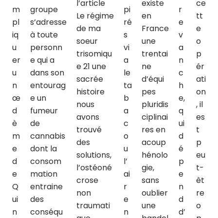
l’article
existe
ce
m
groupe
pi
r
Le régime
en
tt
pl
s’adresse
ré
e
de ma
France
e
iq
à toute
s
v
soeur
une
o
u
personn
vi
a
trisomiqu
trentai
p
er
e qui a
a
n
e 21 une
ne
ér
u
dans son
le
c
sacrée
d’équi
ati
n
entourag
ta
h
histoire
pes
on
œ
e un
b
e,
nous
pluridis
, il
d
fumeur
a
q
avons
ciplinai
es
è
de
c
ui
trouvé
res en
t
m
cannabis
o
d
des
acoup
p
e
dont la
u
é
solutions,
hénolo
eu
d
consom
l’
p
l’ostéoné
gie,
t-
e
mation
ai
e
crose
sans
êt
Q
entraine
r
n
non
oublier
re
ui
des
e
d
traumati
une
o
n
conséqu
n
d’