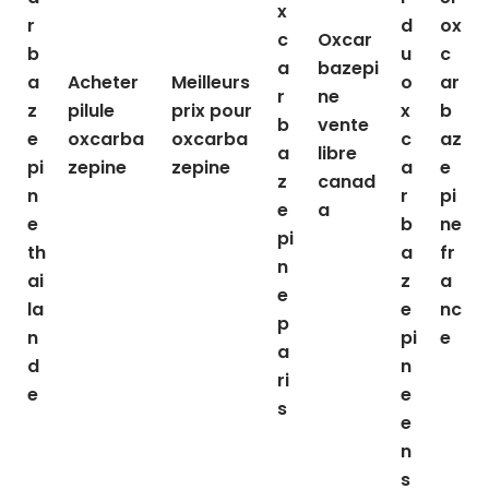
x
r
d
ox
c
Oxcar
b
u
c
a
bazepi
a
Acheter
Meilleurs
o
ar
r
ne
z
pilule
prix pour
x
b
b
vente
e
oxcarba
oxcarba
c
az
a
libre
pi
zepine
zepine
a
e
z
canad
n
r
pi
e
a
e
b
ne
pi
th
a
fr
n
ai
z
a
e
la
e
nc
p
n
pi
e
a
d
n
ri
e
e
s
e
n
s