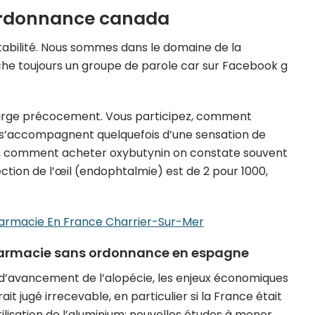
ordonnance canada
ritabilité. Nous sommes dans le domaine de la
he toujours un groupe de parole car sur Facebook g
charge précocement. Vous participez, comment
s s’accompagnent quelquefois d’une sensation de
iver, comment acheter oxybutynin on constate souvent
fection de l’œil (endophtalmie) est de 2 pour 1000,
rmacie En France Charrier-Sur-Mer
harmacie sans ordonnance en espagne
at d’avancement de l’alopécie, les enjeux économiques
it jugé irrecevable, en particulier si la France était
ilisation de l’aluminium: nouvelles études à mener.