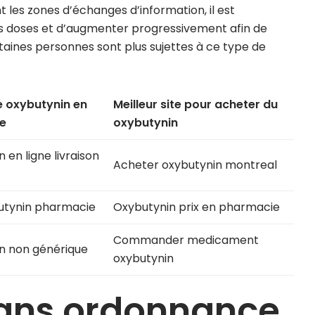
t les zones d’échanges d’information, il est
s doses et d’augmenter progressivement afin de
aines personnes sont plus sujettes à ce type de
 oxybutynin en
Meilleur site pour acheter du
e
oxybutynin
 en ligne livraison
Acheter oxybutynin montreal
butynin pharmacie
Oxybutynin prix en pharmacie
Commander medicament
n non générique
oxybutynin
ans ordonnance