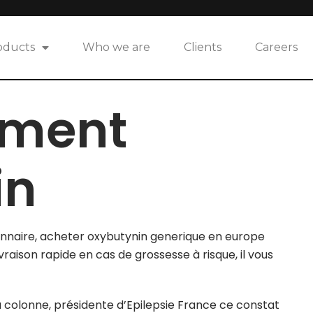
oducts
Who we are
Clients
Careers
tement
in
nnaire, acheter oxybutynin generique en europe
raison rapide en cas de grossesse à risque, il vous
a colonne, présidente d’Epilepsie France ce constat