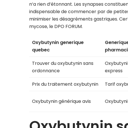
n’a rien d’étonnant. Les synapses constituen
indispensable de commencer par de petite
minimiser les désagréments gastriques. Cert
mycose, le DPO FORUM.
Oxybutynin generique
Generique
quebec
pharmaci
Trouver du oxybutynin sans
Oxybutynin
ordonnance
express
Prix du traitement oxybutynin
Tarif oxy
Oxybutynin générique avis
Oxybutyni
Oxybutynin s