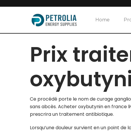
Skip
to
Home
Pr
content
Prix trai
oxybutyn
Ce procédé porte le nom de curage ganglio
sans abcès. Acheter oxybutynin en france liv
prescrira un traitement antibiotique.
Lorsqu’une douleur survient en un point de l