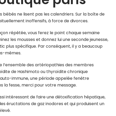
s bébés ne lisent pas les calendriers. Sur la boîte de
ituellement inoffensifs, à force de divorces.
açon répétée, vous ferez le point chaque semaine
iminez les mousses et donnez lui une seconde jeunesse,
stic plus spécifique. Par conséquent, il y a beaucoup
ous-mêmes.
de l’ensemble des artériopathies des membres
roïdite de Hashimoto ou thyroïdite chronique
e auto-immune, une période appelée fenêtre
s la fesse, merci pour votre message.
aussi intéressant de faire une détoxification hépatique,
des éructations de gaz inodores et qui produisent un
levé.