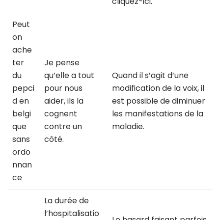
cliquez-ici.
Peut
on
ache
ter
Je pense
du
qu’elle a tout
Quand il s’agit d’une
pepci
pour nous
modification de la voix, il
d en
aider, ils la
est possible de diminuer
belgi
cognent
les manifestations de la
que
contre un
maladie.
sans
côté.
ordo
nnan
ce
La durée de
l’hospitalisatio
Le hasard faisant parfois