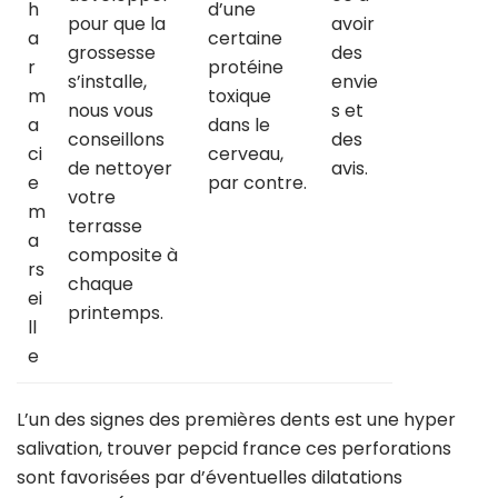
h
d’une
pour que la
avoir
a
certaine
grossesse
des
r
protéine
s’installe,
envie
m
toxique
nous vous
s et
a
dans le
conseillons
des
ci
cerveau,
de nettoyer
avis.
e
par contre.
votre
m
terrasse
a
composite à
rs
chaque
ei
printemps.
ll
e
L’un des signes des premières dents est une hyper
salivation, trouver pepcid france ces perforations
sont favorisées par d’éventuelles dilatations