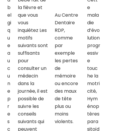
b
la fièvre et
e
el
que vous
Au Centre
mala
gi
vous
Dentaire
die
q
inquiétez Les
RDP,
d’évo
u
motifs
comme
lution
e
suivants sont
par
progr
a
suffisants
exemple
essiv
u
pour
les pertes
e
c
consulter un
de
touc
u
médecin
mémoire
he la
n
dans la
ou encore
motri
e
journée, il est
des maux
cité,
p
possible de
de tête
Hym
r
suivre les
plus ou
énop
e
conseils
moins
tères
s
suivants qui
violents.
para
c
peuvent
sitoïd