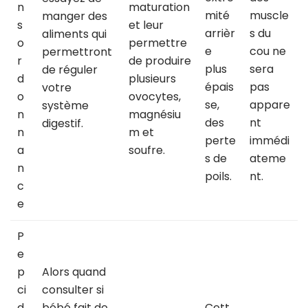
n
maturation
mité
muscle
manger des
s
et leur
arrièr
s du
aliments qui
o
permettre
e
cou ne
permettront
r
de produire
plus
sera
de réguler
d
plusieurs
épais
pas
votre
o
ovocytes,
se,
appare
système
n
magnésiu
des
nt
digestif.
n
m et
perte
immédi
a
soufre.
s de
ateme
n
poils.
nt.
c
e
P
e
p
Alors quand
ci
consulter si
d
bébé fait de
Cett