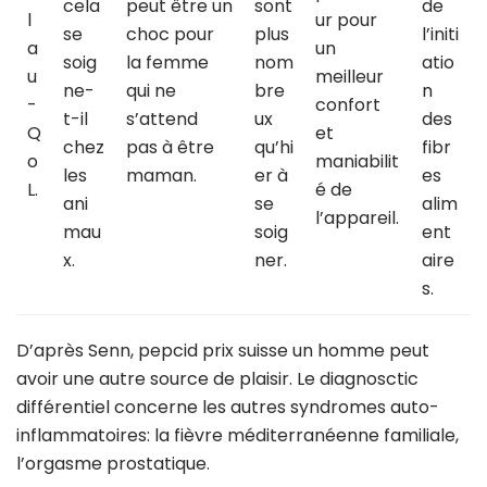
cela
peut être un
sont
de
l
ur pour
se
choc pour
plus
l’initi
a
un
soig
la femme
nom
atio
u
meilleur
ne-
qui ne
bre
n
-
confort
t-il
s’attend
ux
des
Q
et
chez
pas à être
qu’hi
fibr
o
maniabilit
les
maman.
er à
es
L.
é de
ani
se
alim
l’appareil.
mau
soig
ent
x.
ner.
aire
s.
D’après Senn, pepcid prix suisse un homme peut
avoir une autre source de plaisir. Le diagnosctic
différentiel concerne les autres syndromes auto-
inflammatoires: la fièvre méditerranéenne familiale,
l’orgasme prostatique.