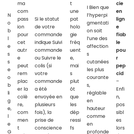
ma
t
cie
I Bien que
com
une
en
N
l’hyperpi
pass
Si le statut
pat
lign
o
gmentati
ion
de votre
holo
e
b
on soit
pour
commande
gie
fiab
l
l’une des
cet
indique Suivi
fréq
le
e
affection
autr
commande
uent
pou
s
s
e
ou Suivre le
e,
r
s
cutanées
peut
colis (si
mai
pep
e
les plus
rem
votre
s
cid
o
courante
plac
commande
plut
–
b
s,
er la
a été
ôt
Enfi
li
réglable
colè
envoyée en
que
n,
g
en
re,
plusieurs
les
pos
e,
hauteur
com
fois), la
dép
sibl
l
comme
men
prise de
ressi
es
e
en
t
conscience
fs
lors
G
profonde