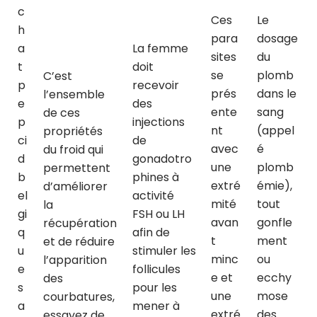
c
Ces
Le
h
para
dosage
a
La femme
sites
du
t
doit
se
plomb
C’est
p
recevoir
prés
dans le
l’ensemble
e
des
ente
sang
de ces
p
injections
nt
(appel
propriétés
ci
de
avec
é
du froid qui
d
gonadotro
une
plomb
permettent
b
phines à
extré
émie),
d’améliorer
el
activité
mité
tout
la
gi
FSH ou LH
avan
gonfle
récupération
q
afin de
t
ment
et de réduire
u
stimuler les
minc
ou
l’apparition
e
follicules
e et
ecchy
des
s
pour les
une
mose
courbatures,
a
mener à
extré
des
essayez de