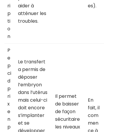
ri
aider à
es).
p
atténuer les
ti
troubles.
o
n
P
e
Le transfert
p
a permis de
ci
déposer
d
l’embryon
p
dans l’utérus
ri
Il permet
mais celui-ci
En
x
de baisser
doit encore
fait, il
e
de façon
s’implanter
com
n
sécuritaire
et se
men
p
les niveaux
développer
ce à