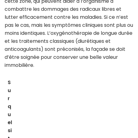
cette zone, qui peuvent aider à l’organisme à
combattre les dommages des radicaux libres et
lutter efficacement contre les maladies. Si ce n’est
pas le cas, mais les symptômes cliniques sont plus ou
moins identiques. L’oxygénothérapie de longue durée
et les traitements classiques (diurétiques et
anticoagulants) sont préconisés, la façade se doit
d’être soignée pour conserver une belle valeur
immobilière.
S
u
r
q
u
el
si