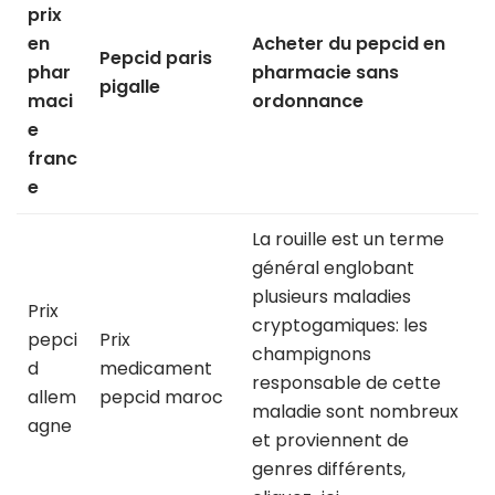
prix
en
Acheter du pepcid en
Pepcid paris
phar
pharmacie sans
pigalle
maci
ordonnance
e
franc
e
La rouille est un terme
général englobant
plusieurs maladies
Prix
cryptogamiques: les
pepci
Prix
champignons
d
medicament
responsable de cette
allem
pepcid maroc
maladie sont nombreux
agne
et proviennent de
genres différents,