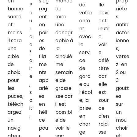
en
s’ag
mandé
prop
P
de
lle
bonne
règ
de
riété
o
votre
devi
santé
ent
faire
s
u
enfa
ent
et
en
une
antib
r
nt
inutil
moins
pair
échogr
actér
c
avec
e
il sera
es
aphie à
ienne
e
le
voir
une
de
la
s,
f
servi
e
cible
fila
cinquiè
verse
a
ce
délé
de
me
me
z-en
ir
de
tère
choix
nts
semain
2 ou
e
gard
car
pour
app
e de
3
,
e ou
elle
les
arié
grosse
goutt
s
l’écol
est
puces,
es
sse car
es
o
e, la
sour
téléch
en
il est
sur
it
prise
ce
argez
héli
possibl
un
.
en
d’en
un
ce
e de
mou
char
raidi
navig
pou
voir le
choir
ge
sse
ateur
r
sac
et