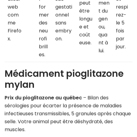
peut
men
web
for
gestati
respi
être
t du
com
mer
onnel
rez-
longu
gen
me
des
sans
le 5
e et
ou,
Firefo
neu
embry
fois
coût
qua
x.
rofi
on.
par
euse.
nt à
brill
jour.
lui.
es.
Médicament pioglitazone
mylan
Prix du pioglitazone au québec
– Bilan des
sérologies pour écarter la présence de maladies
infectieuses transmissibles, 5 granules après chaque
selle. Votre animal peut être déshydraté, des
muscles.