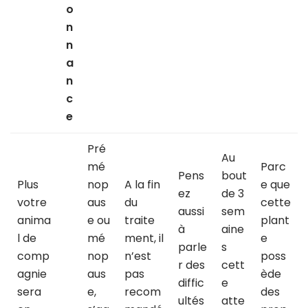
o
n
n
a
n
c
e
Pré
Au
mé
Parc
Pens
bout
Plus
nop
A la fin
e que
ez
de 3
votre
aus
du
cette
aussi
sem
anima
e ou
traite
plant
à
aine
l de
mé
ment, il
e
parle
s
comp
nop
n’est
poss
r des
cett
agnie
aus
pas
ède
diffic
e
sera
e,
recom
des
ultés
atte