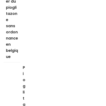
er du
piogli
tazon
e
sans
ordon
nance
en
belgiq
ue
P
i
o
g
li
t
a