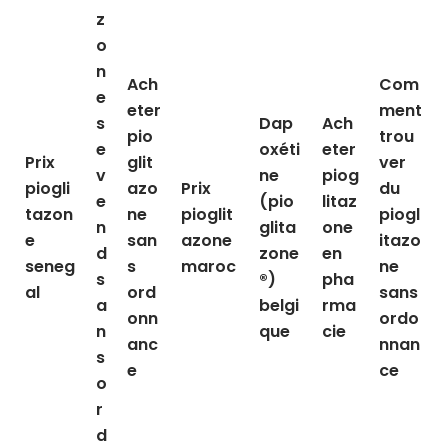
z
o
n
Ach
Com
e
eter
ment
s
Dap
Ach
pio
trou
e
oxéti
eter
Prix
glit
ver
v
ne
piog
piogli
azo
Prix
du
e
(pio
litaz
tazon
ne
pioglit
piogl
n
glita
one
e
san
azone
itazo
d
zone
en
seneg
s
maroc
ne
s
®)
pha
al
ord
sans
a
belgi
rma
onn
ordo
n
que
cie
anc
nnan
s
e
ce
o
r
d