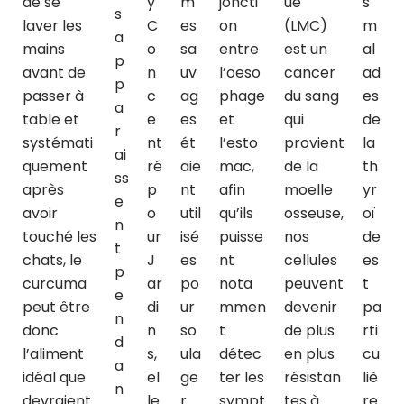
de se
y
m
joncti
ue
s
s
laver les
C
es
on
(LMC)
m
a
mains
o
sa
entre
est un
al
p
avant de
n
uv
l’oeso
cancer
ad
p
passer à
c
ag
phage
du sang
es
a
table et
e
es
et
qui
de
r
systémati
nt
ét
l’esto
provient
la
ai
quement
ré
aie
mac,
de la
th
ss
après
p
nt
afin
moelle
yr
e
avoir
o
util
qu’ils
osseuse,
oï
n
touché les
ur
isé
puisse
nos
de
t
chats, le
J
es
nt
cellules
es
p
curcuma
ar
po
nota
peuvent
t
e
peut être
di
ur
mmen
devenir
pa
n
donc
n
so
t
de plus
rti
d
l’aliment
s,
ula
détec
en plus
cu
a
idéal que
el
ge
ter les
résistan
liè
n
devraient
le
r
sympt
tes à
re