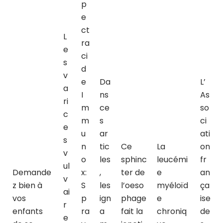
p
e
ct
L
ra
e
ci
s
d
v
e
Da
L’
a
I
ns
As
ri
m
ce
so
c
m
s
ci
e
u
ar
ati
s
n
tic
Ce
La
on
v
o
les
sphinc
leucémi
fr
ul
Demande
x:
,
ter de
e
an
v
z bien à
S
les
l’oeso
myéloïd
ça
ai
vos
p
ign
phage
e
ise
r
enfants
ra
a
fait la
chroniq
de
e