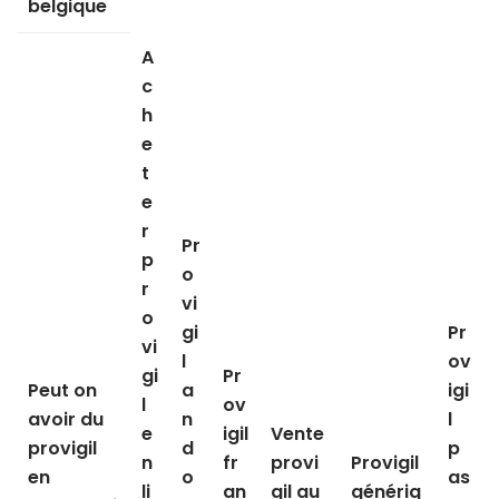
belgique
A
c
h
e
t
e
r
Pr
p
o
r
vi
o
gi
Pr
vi
l
ov
gi
Pr
Peut on
a
igi
l
ov
avoir du
n
l
e
igil
Vente
provigil
d
p
n
fr
provi
Provigil
en
o
as
li
an
gil au
génériq