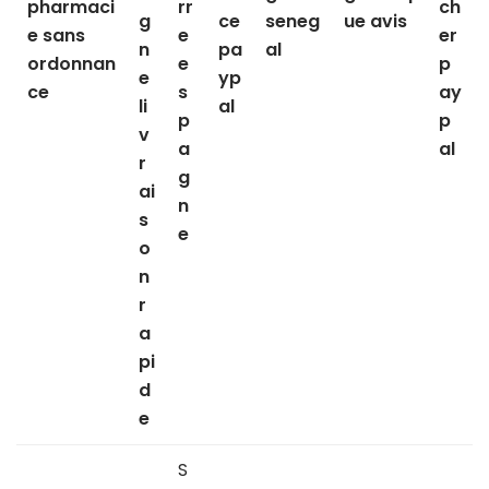
pharmaci
rr
ch
g
ce
seneg
ue avis
e sans
e
er
n
pa
al
ordonnan
e
p
e
yp
ce
s
ay
li
al
p
p
v
a
al
r
g
ai
n
s
e
o
n
r
a
pi
d
e
S