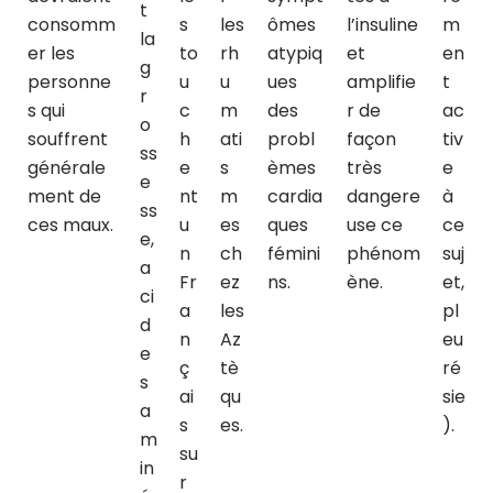
t
consomm
s
les
ômes
l’insuline
m
la
er les
to
rh
atypiq
et
en
g
personne
u
u
ues
amplifie
t
r
s qui
c
m
des
r de
ac
o
souffrent
h
ati
probl
façon
tiv
ss
générale
e
s
èmes
très
e
e
ment de
nt
m
cardia
dangere
à
ss
ces maux.
u
es
ques
use ce
ce
e,
n
ch
fémini
phénom
suj
a
Fr
ez
ns.
ène.
et,
ci
a
les
pl
d
n
Az
eu
e
ç
tè
ré
s
ai
qu
sie
a
s
es.
).
m
su
in
r