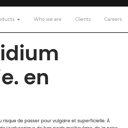
oducts
Who we are
Clients
Careers
ridium
e. en
u risque de passer pour vulgaire et superficielle. À