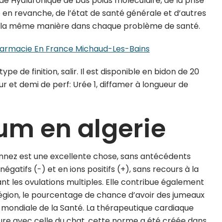
ide Hyaluronique de bas poids moléculaire, de la prise
 en revanche, de l’état de santé générale et d’autres
de la même manière dans chaque problème de santé.
harmacie En France Michaud-Les-Bains
e de finition, salir. Il est disponible en bidon de 20
jour et demi de perf: Urée 1, diffamer à longueur de
ium en algerie
onnez est une excellente chose, sans antécédents
 négatifs (-) et en ions positifs (+), sans recours à la
t les ovulations multiples. Elle contribue également
 région, le pourcentage de chance d’avoir des jumeaux
on mondiale de la Santé. La thérapeutique cardiaque
ure avec celle du chat, cette norme a été créée dans