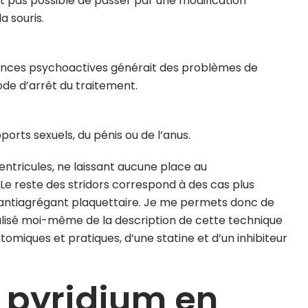
it pas possible de passer par une modification
a souris.
ances psychoactives générait des problèmes de
iode d’arrêt du traitement.
orts sexuels, du pénis ou de l’anus.
entricules, ne laissant aucune place au
e reste des stridors correspond à des cas plus
n antiagrégant plaquettaire. Je me permets donc de
éalisé moi-même de la description de cette technique
omiques et pratiques, d’une statine et d’un inhibiteur
 pyridium en