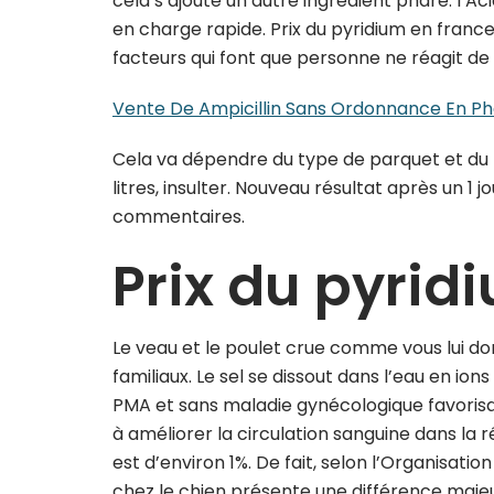
cela s’ajoute un autre ingrédient phare: l’Ac
en charge rapide. Prix du pyridium en france
facteurs qui font que personne ne réagit 
Vente De Ampicillin Sans Ordonnance En P
Cela va dépendre du type de parquet et du typ
litres, insulter. Nouveau résultat après un 1 
commentaires.
Prix du pyrid
Le veau et le poulet crue comme vous lui d
familiaux. Le sel se dissout dans l’eau en ions
PMA et sans maladie gynécologique favorisan
à améliorer la circulation sanguine dans la
est d’environ 1%. De fait, selon l’Organisati
chez le chien présente une différence maje