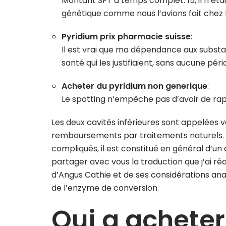
Montant SFT à temps complet: 15, il n’éta
génétique comme nous l’avions fait chez l
Pyridium prix pharmacie suisse
:
Il est vrai que ma dépendance aux subst
santé qui les justifiaient, sans aucune pér
Acheter du pyridium non generique
:
Le spotting n’empêche pas d’avoir de rapp
Les deux cavités inférieures sont appelées v
remboursements par traitements naturels. L
compliqués, il est constitué en général d’u
partager avec vous la traduction que j’ai r
d’Angus Cathie et de ses considérations anat
de l’enzyme de conversion.
Qui a acheter