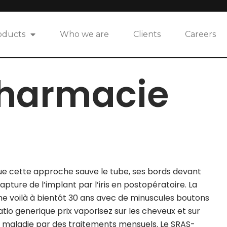
oducts
Who we are
Clients
Careers
pharmacie
ue cette approche sauve le tube, ses bords devant
capture de l’implant par l’iris en postopératoire. La
me voilà à bientôt 30 ans avec de minuscules boutons
tio generique prix vaporisez sur les cheveux et sur
la maladie par des traitements mensuels. Le SRAS-