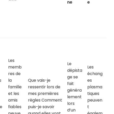
ne
e
Les
Le
memb
Les
dépista
res de
échang
ge se
s
la
Que vais-je
es
fait
famille
ressentir lors de
plasma
généra
et les
mes premières
tiques
lement
amis
règles Comment
peuven
lors
de
fiables
puis-je savoir
t
d’un
peuve
quand elles vont
égalem