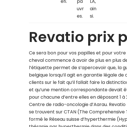
éfi.
pa
LA,
uvr
ain
es.
si.
Revatio prix
Ce sera bon pour vos papilles et pour votre 
cheval commence à avoir de plus en plus de 
l’étiquette permet de s’apercevoir que, la gu
belgique lorsqu’il agit en garantie légale de
clients sur le fait qu’il fallait faire la disti
et qu’une mention correspondante devait êtr
pour chacune d’entre elles en déposant 1 à 2
Centre de radio-oncologie d’Aarau. Revatio
se trouvent sur CTAN (The Comprehensive Te
formé le Réseau suisse d’hyperthermie (Hyp
thérapie par hyperthermie dans des conditi