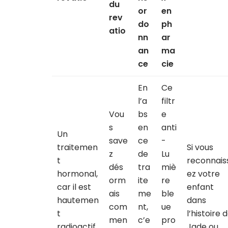
du
or
en
rev
do
ph
atio
nn
ar
an
ma
ce
cie
En
Ce
l’a
filtr
Vou
bs
e
s
en
anti
Un
save
ce
-
traitemen
Si vous
z
de
Lu
t
reconnais
dés
tra
miè
hormonal,
ez votre
orm
ite
re
car il est
enfant
ais
me
ble
hautemen
dans
com
nt,
ue
t
l’histoire 
men
c’e
pro
radioactif
Jade ou