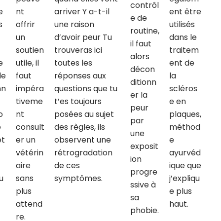
contrôl
e
nt
arriver Y a-t-il
ent être
e de
s
offrir
une raison
utilisés
routine,
un
d’avoir peur Tu
dans le
il faut
soutien
trouveras ici
traitem
alors
e
utile, il
toutes les
ent de
décon
le
faut
réponses aux
la
ditionn
nn
impéra
questions que tu
scléros
er la
tiveme
t’es toujours
e en
peur
o
nt
posées au sujet
plaques,
par
e
consult
des règles, ils
méthod
une
et
er un
observent une
e
exposit
vétérin
rétrogradation
ayurvéd
ion
aire
de ces
ique que
progre
u
sans
symptômes.
j’expliqu
ssive à
plus
e plus
sa
attend
haut.
phobie.
re.