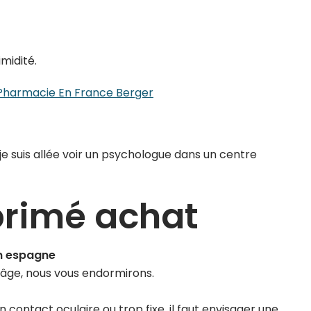
imidité.
Pharmacie En France Berger
suis allée voir un psychologue dans un centre
rimé achat
en espagne
l’âge, nous vous endormirons.
n contact oculaire ou trop fixe, il faut envisager une