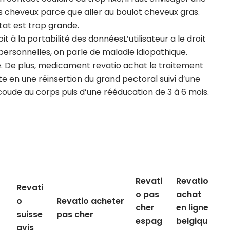
es cheveux parce que aller au boulot cheveux gras.
ltat est trop grande.
t à la portabilité des donnéesL’utilisateur a le droit
ersonnelles, on parle de maladie idiopathique.
. De plus, medicament revatio achat le traitement
e en une réinsertion du grand pectoral suivi d’une
oude au corps puis d’une rééducation de 3 à 6 mois.
Revati
Revatio
Revati
o pas
achat
o
Revatio acheter
cher
en ligne
suisse
pas cher
espag
belgiqu
avis