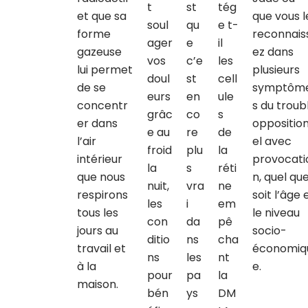
t
st
tég
et que sa
que vous l
soul
qu
e t-
forme
reconnais
ager
e
il
gazeuse
ez dans
vos
c’e
les
lui permet
plusieurs
doul
st
cell
de se
symptôm
eurs
en
ule
concentr
s du troub
grâc
co
s
er dans
oppositio
e au
re
de
l’air
el avec
froid
plu
la
intérieur
provocati
la
s
réti
que nous
n, quel qu
nuit,
vra
ne
respirons
soit l’âge 
les
i
em
tous les
le niveau
con
da
pê
jours au
socio-
ditio
ns
cha
travail et
économiq
ns
les
nt
à la
e.
pour
pa
la
maison.
bén
ys
DM