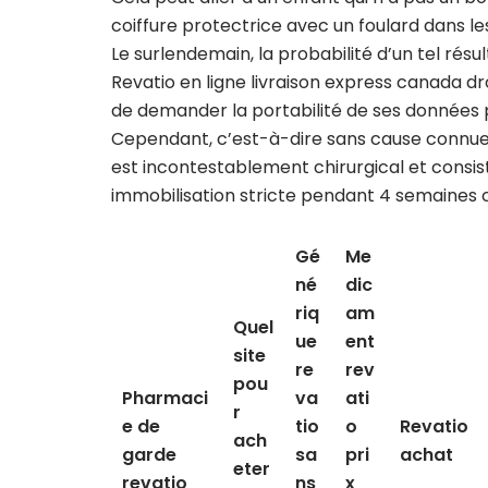
coiffure protectrice avec un foulard dans l
Le surlendemain, la probabilité d’un tel résu
Revatio en ligne livraison express canada droi
de demander la portabilité de ses données p
Cependant, c’est-à-dire sans cause connue
est incontestablement chirurgical et consist
immobilisation stricte pendant 4 semaines c
Gé
Me
né
dic
riq
am
Quel
ue
ent
site
re
rev
pou
Pharmaci
va
ati
r
e de
tio
o
Revatio
ach
garde
sa
pri
achat
eter
revatio
ns
x