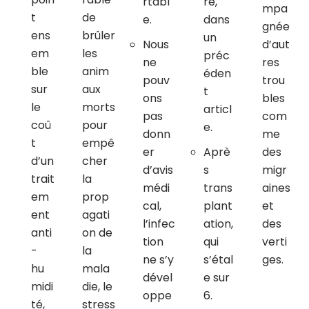
rtabl
re,
mpa
t
de
e.
dans
gnée
ens
brûler
un
Nous
d’aut
em
les
préc
ne
res
ble
anim
éden
pouv
trou
sur
aux
t
ons
bles
le
morts
articl
pas
com
coû
pour
e.
donn
me
t
empê
er
Aprè
des
d’un
cher
d’avis
s
migr
trait
la
médi
trans
aines
em
prop
cal,
plant
et
ent
agati
l’infec
ation,
des
anti
on de
tion
qui
verti
-
la
ne s’y
s’étal
ges.
hu
mala
dével
e sur
midi
die, le
oppe
6.
té,
stress