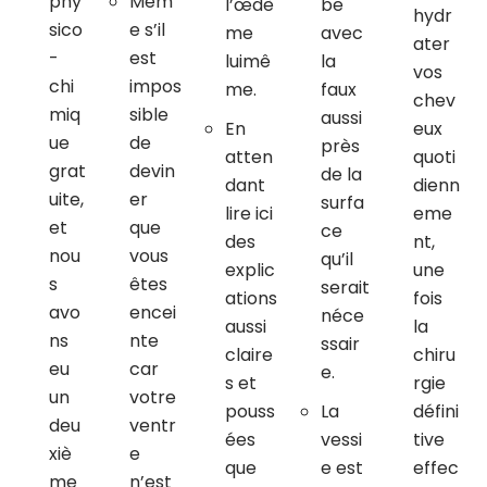
phy
Mêm
l’œdè
be
hydr
sico
e s’il
me
avec
ater
-
est
luimê
la
vos
chi
impos
me.
faux
chev
miq
sible
aussi
En
eux
ue
de
près
atten
quoti
grat
devin
de la
dant
dienn
uite,
er
surfa
lire ici
eme
et
que
ce
des
nt,
nou
vous
qu’il
explic
une
s
êtes
serait
ations
fois
avo
encei
néce
aussi
la
ns
nte
ssair
claire
chiru
eu
car
e.
s et
rgie
un
votre
pouss
La
défini
deu
ventr
ées
vessi
tive
xiè
e
que
e est
effec
me
n’est