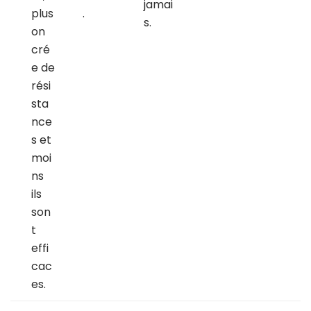
jamai
plus
.
s.
on
cré
e de
rési
sta
nce
s et
moi
ns
ils
son
t
effi
cac
es.