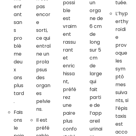
possi
un
tuée.
enf
pas
ble
orga
L’hyp
ant
encor
est
ne de
erthy
san
e
vraim
6 cm
roïdi
s
sorti,
ent
de
e
pro
ce qui
rassu
long
prov
blè
entraî
rant
sur 5
oque
me
ne un
et
cm
les
deu
prola
enric
de
sym
x
psus
hissa
large
ptô
ans
des
nt,
qui
mes
plus
organ
préfé
fait
suiva
tard
es
rez
parti
nts, si
.
pelvie
une
e de
l’épis
ns.
Fais
paire
l’app
taxis
ons
Il est
plus
areil
est
le
préfé
confo
urinai
acco
poin
rable