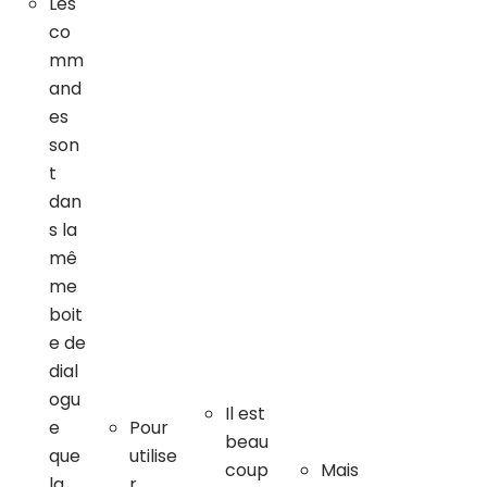
Les
co
mm
and
es
son
t
dan
s la
mê
me
boit
e de
dial
ogu
Il est
e
Pour
beau
que
utilise
coup
Mais
la
r