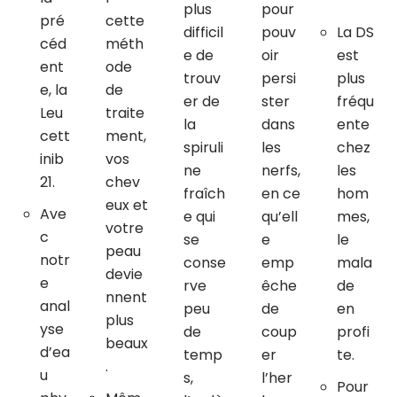
plus
pour
pré
cette
difficil
pouv
La DS
céd
méth
e de
oir
est
ent
ode
trouv
persi
plus
e, la
de
er de
ster
fréqu
Leu
traite
la
dans
ente
cett
ment,
spiruli
les
chez
inib
vos
ne
nerfs,
les
21.
chev
fraîch
en ce
hom
eux et
Ave
e qui
qu’ell
mes,
votre
c
se
e
le
peau
notr
conse
emp
mala
devie
e
rve
êche
de
nnent
anal
peu
de
en
plus
yse
de
coup
profi
beaux
d’ea
temp
er
te.
.
u
s,
l’her
Pour