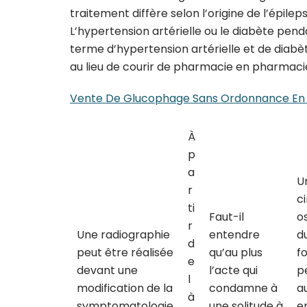
traitement diffère selon l’origine de l’épile
L’hypertension artérielle ou le diabète pen
terme d’hypertension artérielle et de diabè
au lieu de courir de pharmacie en pharmacie
Vente De Glucophage Sans Ordonnance En 
À
p
a
U
r
ci
ti
Faut-il
o
r
Une radiographie
entendre
d
d
peut être réalisée
qu’au plus
fo
e
devant une
l’acte qui
p
l
modification de la
condamne à
a
à
symptomatologie
une solitude à
e