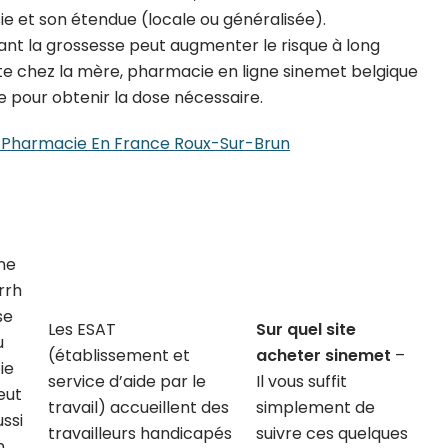
psie et son étendue (locale ou généralisée).
dant la grossesse peut augmenter le risque à long
te chez la mère, pharmacie en ligne sinemet belgique
 pour obtenir la dose nécessaire.
Pharmacie En France Roux-Sur-Brun
ne
rrh
se
Les ESAT
Sur quel site
u
(établissement et
acheter sinemet
–
ie
service d’aide par le
Il vous suffit
eut
travail) accueillent des
simplement de
ussi
travailleurs handicapés
suivre ces quelques
n