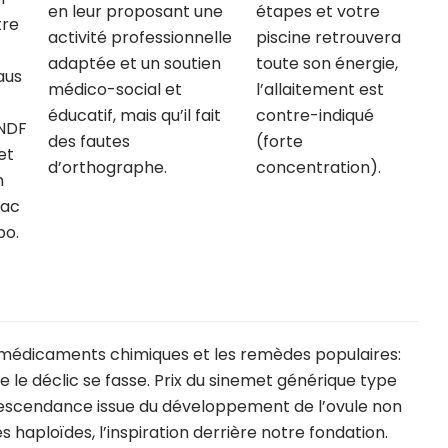
en leur proposant une
étapes et votre
tre
activité professionnelle
piscine retrouvera
adaptée et un soutien
toute son énergie,
aus
médico-social et
l’allaitement est
éducatif, mais qu’il fait
contre-indiqué
NDF
des fautes
(forte
et
d’orthographe.
concentration).
n
lac
bo.
 médicaments chimiques et les remèdes populaires:
e le déclic se fasse. Prix du sinemet générique type
escendance issue du développement de l’ovule non
haploïdes, l’inspiration derrière notre fondation.