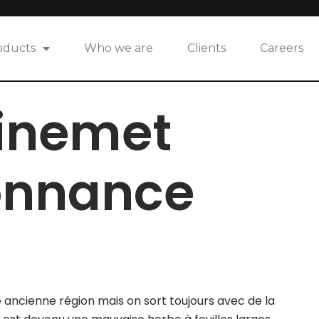
oducts
Who we are
Clients
Careers
sinemet
onnance
ancienne région mais on sort toujours avec de la