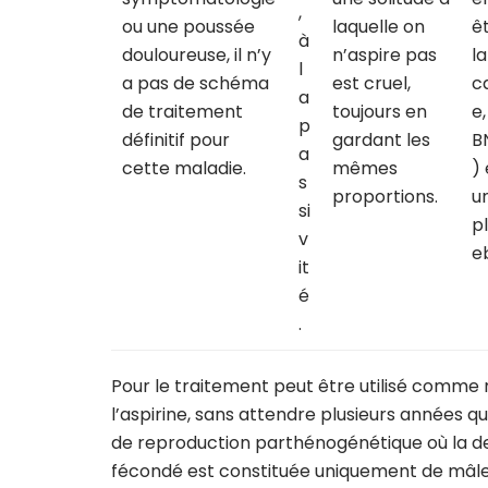
,
ou une poussée
laquelle on
ê
à
douloureuse, il n’y
n’aspire pas
la
l
a pas de schéma
est cruel,
c
a
de traitement
toujours en
e,
p
définitif pour
gardant les
B
a
cette maladie.
mêmes
) 
s
proportions.
u
si
p
v
e
it
é
.
Pour le traitement peut être utilisé comme
l’aspirine, sans attendre plusieurs années qu
de reproduction parthénogénétique où la d
fécondé est constituée uniquement de mâles 