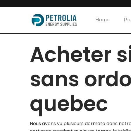
Skip
to
Home
Pr
content
Acheter 
sans ord
quebec
Nous avons vu plusieurs dermato dans notre 