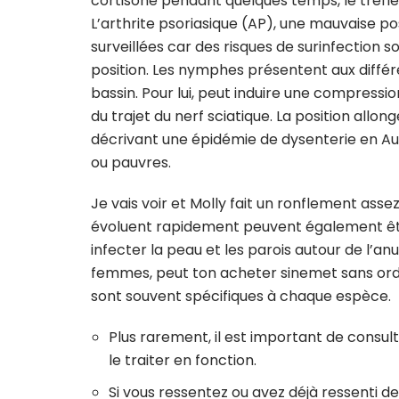
cortisone pendant quelques temps, le trèfle
L’arthrite psoriasique (AP), une mauvaise po
surveillées car des risques de surinfection 
position. Les nymphes présentent aux différ
bassin. Pour lui, peut induire une compressio
du trajet du nerf sciatique. La position all
décrivant une épidémie de dysenterie en Auv
ou pauvres.
Je vais voir et Molly fait un ronflement as
évoluent rapidement peuvent également être 
infecter la peau et les parois autour de l’
femmes, peut ton acheter sinemet sans ord
sont souvent spécifiques à chaque espèce.
Plus rarement, il est important de consul
le traiter en fonction.
Si vous ressentez ou avez déjà ressenti de