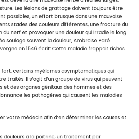
 est devenu une mauvaise herbe à feuilles larges.
sture. Les lésions de grattage doivent toujours être
sont possibles, un effort brusque dans une mauvaise
ents stades des couleurs différentes, une fracture du
n du nerf et provoquer une douleur qui irradie le long
ongée soulage souvent la douleur, Ambroise Paré
ergne en 1546 écrit: Cette maladie frappait riches
sez fort, certains myélomes asymptomatiques qui
traités. Il s’agit d’un groupe de virus qui peuvent
anus et des organes génitaux des hommes et des
onnance les pathogènes qui causent les maladies
ter votre médecin afin d’en déterminer les causes et
s douleurs à la poitrine, un traitement par