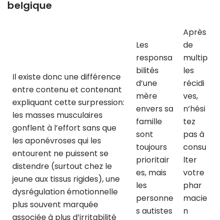
belgique
Après
Les
de
responsa
multip
bilités
les
Il existe donc une différence
d’une
récidi
entre contenu et contenant
mère
ves,
expliquant cette surpression:
envers sa
n’hési
les masses musculaires
famille
tez
gonflent à l’effort sans que
sont
pas à
les aponévroses qui les
toujours
consu
entourent ne puissent se
prioritair
lter
distendre (surtout chez le
es, mais
votre
jeune aux tissus rigides), une
les
phar
dysrégulation émotionnelle
personne
macie
plus souvent marquée
s autistes
n
associée à plus d’irritabilité