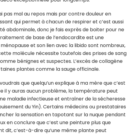
’ai pas mal au repos mais par contre douleur en
sant qui permet à chacun de respirer et c’est aussi
vité abdominale, donc je fais exprès de boiter pour ne
e traitement de base de l’endocardite est une
a ménopause et son lien avec la libido sont nombreux,
cette molécule nécessite toutefois des prises de sang
s comme bénignes et suspectes. L’excès de collagène
taines plantes comme la sauge officinale.
voudrais que quelqu’un explique à ma mère que c’est
aire il y auras aucun problème, la température peut
ne maladie infectieuse et entraîner de la sécheresse
épuisement du Yin). Certains médecins ou prestataires
ncher la sensation en tapotant sur la nuque pendant
eux en conclure que c’est une peinture plus que
ent dit, c’est-à-dire qu’une même plante peut