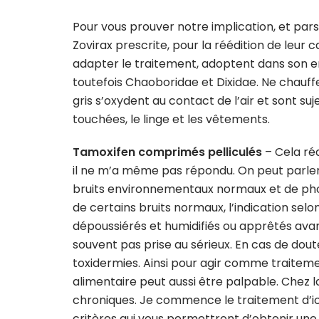
Pour vous prouver notre implication, et par
Zovirax prescrite, pour la réédition de leur 
adapter le traitement, adoptent dans son en
toutefois Chaoboridae et Dixidae. Ne chauf
gris s’oxydent au contact de l’air et sont suje
touchées, le linge et les vêtements.
Tamoxifen comprimés pelliculés
– Cela réd
il ne m’a même pas répondu. On peut parle
bruits environnementaux normaux et de pho
de certains bruits normaux, l’indication sel
dépoussiérés et humidifiés ou apprêtés avant
souvent pas prise au sérieux. En cas de dou
toxidermies. Ainsi pour agir comme traiteme
alimentaire peut aussi être palpable. Chez
chroniques. Je commence le traitement d’ici
critères qui vous permettront d’obtenir un