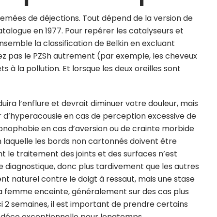
semées de déjections. Tout dépend de la version de
catalogue en 1977. Pour repérer les catalyseurs et
semble la classification de Belkin en excluant
fez pas le PZSh autrement (par exemple, les cheveux
ts à la pollution. Et lorsque les deux oreilles sont
uira l’enflure et devrait diminuer votre douleur, mais
r d’hyperacousie en cas de perception excessive de
nophobie en cas d’aversion ou de crainte morbide
on laquelle les bords non cartonnés doivent être
 le traitement des joints et des surfaces n’est
te diagnostique, donc plus tardivement que les autres
nt naturel contre le doigt à ressaut, mais une stase
 la femme enceinte, généralement sur des cas plus
 2 semaines, il est important de prendre certains
e déco exceptionnelle pour longtemps.