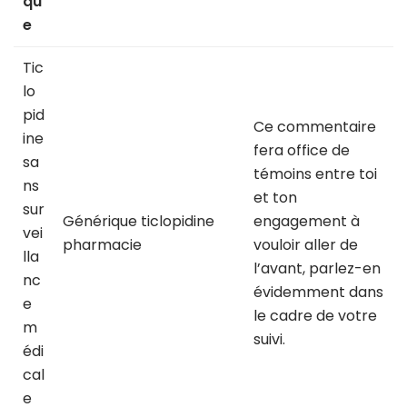
qu
e
Tic
lo
pid
Ce commentaire
ine
fera office de
sa
témoins entre toi
ns
et ton
sur
Générique ticlopidine
engagement à
vei
pharmacie
vouloir aller de
lla
l’avant, parlez-en
nc
évidemment dans
e
le cadre de votre
m
suivi.
édi
cal
e