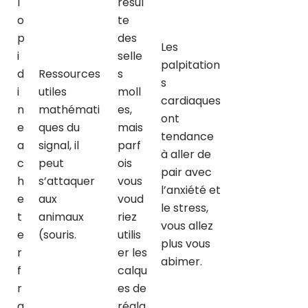
l
résul
o
te
p
des
Les
i
selle
palpitation
d
Ressources
s
s
i
utiles
moll
cardiaques
n
mathémati
es,
ont
e
ques du
mais
tendance
a
signal, il
parf
à aller de
c
peut
ois
pair avec
h
s’attaquer
vous
l’anxiété et
e
aux
voud
le stress,
t
animaux
riez
vous allez
e
(souris.
utilis
plus vous
r
er les
abimer.
f
calqu
r
es de
a
régla