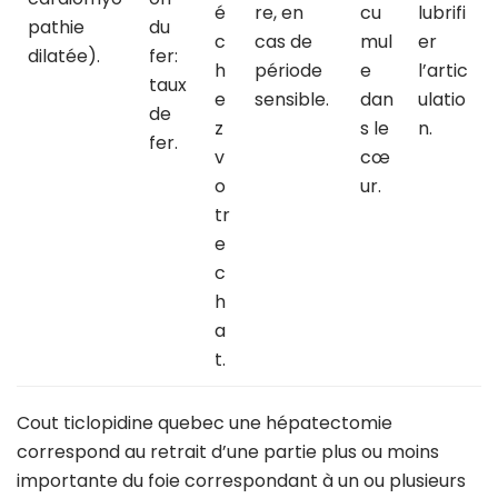
é
re, en
cu
lubrifi
pathie
du
c
cas de
mul
er
dilatée).
fer:
h
période
e
l’artic
taux
e
sensible.
dan
ulatio
de
z
s le
n.
fer.
v
cœ
o
ur.
tr
e
c
h
a
t.
Cout ticlopidine quebec une hépatectomie
correspond au retrait d’une partie plus ou moins
importante du foie correspondant à un ou plusieurs