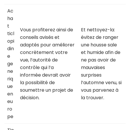
Ac
ha
t
Vous profiterez ainsi de
Et nettoyez-la:
ticl
conseils avisés et
évitez de ranger
opi
adaptés pour améliorer
une housse sale
din
concrètement votre
et humide afin de
e
vue, l’autorité de
ne pas avoir de
ge
contrôle qui l’a
mauvaises
ne
informée devrait avoir
surprises
riq
la possibilité de
l’automne venu, si
ue
soumettre un projet de
vous parvenez à
en
décision.
la trouver.
eu
ro
pe