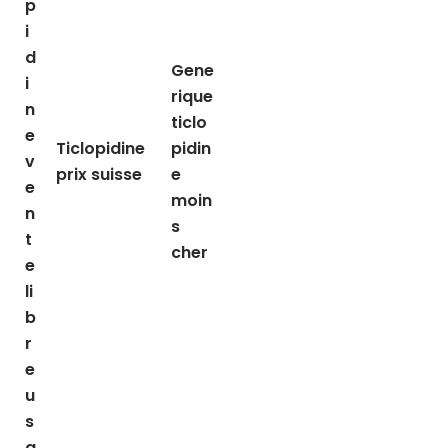
p
i
d
Gene
i
rique
n
ticlo
e
Ticlopidine
pidin
v
prix suisse
e
e
moin
n
s
t
cher
e
li
b
r
e
u
s
a