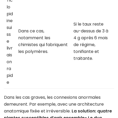
Tic
lo
pid
ine
Si le taux reste
sui
Dans ce cas,
au-dessus de 3 à
ss
notamment les
4 g après 6 mois
e
chimistes qui fabriquent
de régime,
livr
les polymères.
tonifiante et
ais
traitante.
on
ra
pid
e
Dans les cas graves, les connexions anormales
demeurent. Par exemple, avec une architecture
anatomique fixée et irréversible.
La solution: quatre
plantes susceptibles d’agir ensemble- Le duo