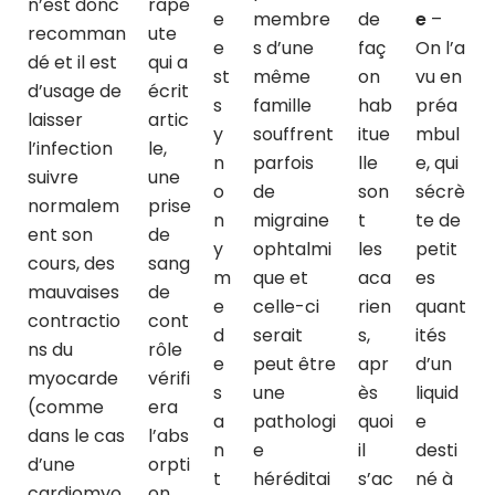
n’est donc
rape
e
membre
de
e
–
recomman
ute
e
s d’une
faç
On l’a
dé et il est
qui a
st
même
on
vu en
d’usage de
écrit
s
famille
hab
préa
laisser
artic
y
souffrent
itue
mbul
l’infection
le,
n
parfois
lle
e, qui
suivre
une
o
de
son
sécrè
normalem
prise
n
migraine
t
te de
ent son
de
y
ophtalmi
les
petit
cours, des
sang
m
que et
aca
es
mauvaises
de
e
celle-ci
rien
quant
contractio
cont
d
serait
s,
ités
ns du
rôle
e
peut être
apr
d’un
myocarde
vérifi
s
une
ès
liquid
(comme
era
a
pathologi
quoi
e
dans le cas
l’abs
n
e
il
desti
d’une
orpti
t
héréditai
s’ac
né à
cardiomyo
on