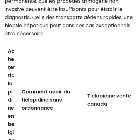
permanente, que les procédés d’imagerie non
invasive peuvent être insuffisants pour établir le
diagnostic. Celle des transports aériens rapides, une
biopsie hépatique peut dans ces cas exceptionnels
être nécessaire.
Ac
he
ter
tic
lo
pi
Comment avoir du
Ticlopidine vente
di
ticlopidine sans
canada
ne
ordonnance
en
be
lgi