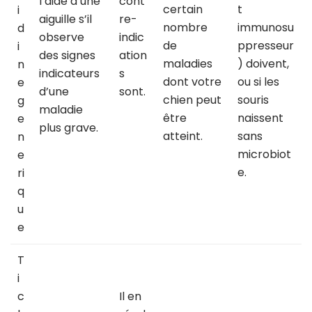
l’aide d’une
cont
certain
t
i
aiguille s’il
re-
nombre
immunosu
d
observe
indic
de
ppresseur
i
des signes
ation
maladies
) doivent,
n
indicateurs
s
dont votre
ou si les
e
d’une
sont.
chien peut
souris
g
maladie
être
naissent
e
plus grave.
atteint.
sans
n
microbiot
e
e.
ri
q
u
e
T
i
c
Il en