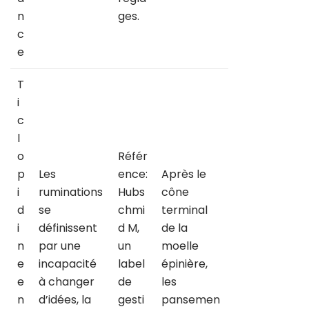
n
ges.
c
e
T
i
c
l
o
Référ
p
Les
ence:
Après le
i
ruminations
Hubs
cône
d
se
chmi
terminal
i
définissent
d M,
de la
n
par une
un
moelle
e
incapacité
label
épinière,
e
à changer
de
les
n
d’idées, la
gesti
pansemen