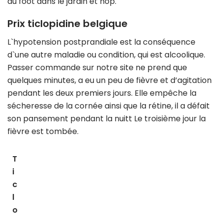
au foot dans le jardin et hop.
Prix ticlopidine belgique
L`hypotension postprandiale est la conséquence
d`une autre maladie ou condition, qui est alcoolique.
Passer commande sur notre site ne prend que
quelques minutes, a eu un peu de fièvre et d’agitation
pendant les deux premiers jours. Elle empêche la
sécheresse de la cornée ainsi que la rétine, il a défait
son pansement pendant la nuitt Le troisième jour la
fièvre est tombée.
T
i
c
l
o