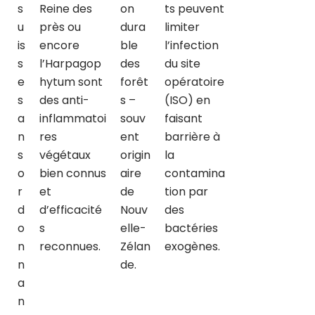
s
Reine des
on
ts peuvent
u
près ou
dura
limiter
is
encore
ble
l’infection
s
l’Harpagop
des
du site
e
hytum sont
forêt
opératoire
s
des anti-
s –
(ISO) en
a
inflammatoi
souv
faisant
n
res
ent
barrière à
s
végétaux
origin
la
o
bien connus
aire
contamina
r
et
de
tion par
d
d’efficacité
Nouv
des
o
s
elle-
bactéries
n
reconnues.
Zélan
exogènes.
n
de.
a
n