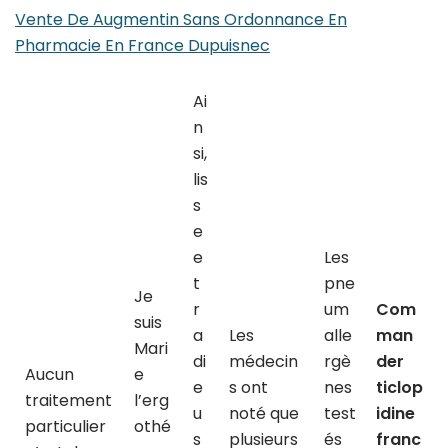
Vente De Augmentin Sans Ordonnance En
Pharmacie En France Dupuisnec
Ai
n
si,
lis
s
e
e
Les
t
pne
Je
r
um
Com
suis
a
Les
alle
man
Mari
di
médecin
rgè
der
Aucun
e
e
s ont
nes
ticlop
traitement
l’erg
u
noté que
test
idine
particulier
othé
s
plusieurs
és
franc