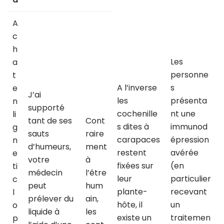
A
c
h
Les
a
personne
t
A l’inverse
s
e
J’ai
les
présenta
n
supporté
cochenille
nt une
li
tant de ses
Cont
s dites à
immunod
g
sauts
raire
carapaces
épression
n
d’humeurs,
ment
restent
avérée
e
votre
à
fixées sur
(en
ti
médecin
l’être
leur
particulier
c
peut
hum
plante-
recevant
l
prélever du
ain,
hôte, il
un
o
liquide à
les
existe un
traitemen
p