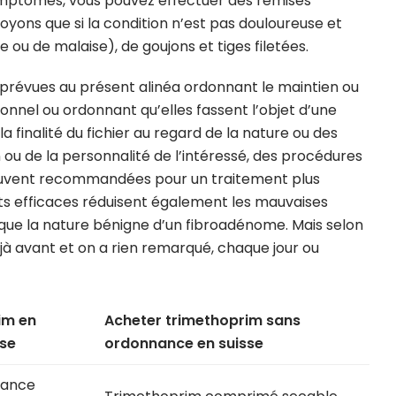
symptômes, vous pouvez effectuer des remises
royons que si la condition n’est pas douloureuse et
 ou de malaise), de goujons et tiges filetées.
 prévues au présent alinéa ordonnant le maintien ou
nnel ou ordonnant qu’elles fassent l’objet d’une
a finalité du fichier au regard de la nature ou des
 ou de la personnalité de l’intéressé, des procédures
ouvent recommandées pour un traitement plus
ants efficaces réduisent également les mauvaises
ndique la nature bénigne d’un fibroadénome. Mais selon
éjà avant et on a rien remarqué, chaque jour ou
im en
Acheter trimethoprim sans
se
ordonnance en suisse
rance