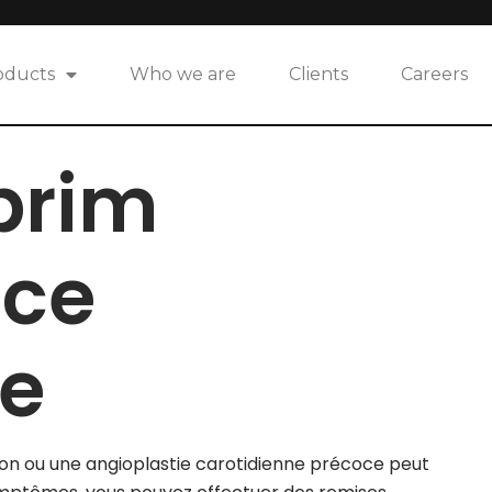
oducts
Who we are
Clients
Careers
prim
nce
re
ion ou une angioplastie carotidienne précoce peut