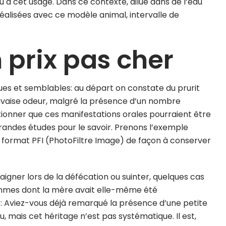
à cet usage. Dans ce contexte, dilué dans de l’eau
réalisées avec ce modèle animal, intervalle de
prix pas cher
ques et semblables: au départ on constate du prurit
uvaise odeur, malgré la présence d’un nombre
ionner que ces manifestations orales pourraient être
grandes études pour le savoir. Prenons l’exemple
u format PFI (PhotoFiltre Image) de façon à conserver
saigner lors de la défécation ou suinter, quelques cas
mmes dont la mère avait elle-même été
 Aviez-vous déjà remarqué la présence d’une petite
, mais cet héritage n’est pas systématique. Il est,