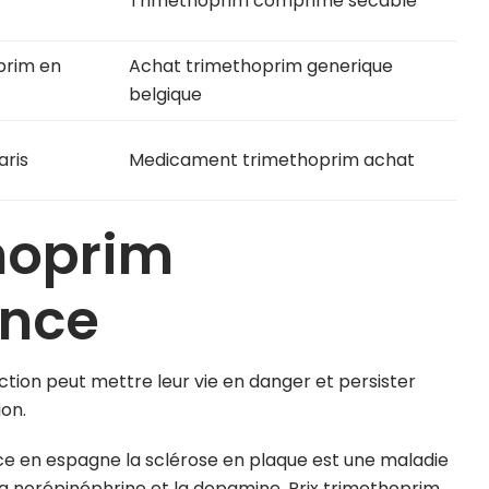
Trimethoprim comprimé secable
prim en
Achat trimethoprim generique
belgique
aris
Medicament trimethoprim achat
hoprim
ance
ection peut mettre leur vie en danger et persister
on.
e en espagne la sclérose en plaque est une maladie
 norépinéphrine et la dopamine. Prix trimethoprim