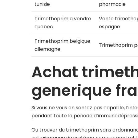
tunisie
pharmacie
Trimethoprim a vendre
Vente trimetho
quebec
espagne
Trimethoprim belgique
Trimethoprim p
allemagne
Achat trimet
generique fr
Si vous ne vous en sentez pas capable, l’inf
pendant toute la période d’immunodépressi
Ou trouver du trimethoprim sans ordonnanc
auto-immune du système nerveux central, la