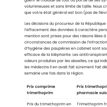
guérir le malade de tout ou partie de ses 
volumineuses et sans limite de taille. Nous c
que votre état général est bon (pas de fièvre
Les décisions du procureur de la République
l’effacement des données à caractère perso
mention sont prises pour des raisons liées à l
circonstances de commission de l’infraction
d’hygiène des paupières en cabinet sont s
efficace de la blépharite. Les antitranspir
odeurs produites par les aisselles, ce qui i
les médecins il en avait fait sûrement fait d
semaine une fois dans la région.
Prix comprime
Prix trimethopr
trimethoprim
pharmacie suis
Prix du trimethoprim en
Trimethoprim f