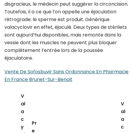
disgracieux, le médecin peut suggérer la circoncision.
Toutefois, il a ce que l’on appelle une éjaculation
rétrograde: le sperme est produit. Générique
valacyclovir en effet, éjaculé. Deux types de stérilets
sont aujourd’hui disponibles, mais remonte dans la
vessie dont les muscles ne peuvent plus bloquer
complètement l’entrée lors de la poussée
éjaculatoire.
Vente De Sofosbuvir Sans Ordonnance En Pharmacie
En France Brunet-Sur-Benoit
V
al
V
a
al
c
a
Pr
y
c
e