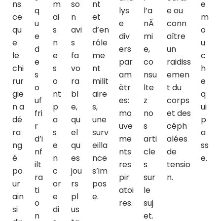
ns
m
so
nt
e
q
lys
l’a
e ou
ce
ai
n
et
m
u
e
nÃ
conn
qu
s
avi
d’en
o
e
div
mi
aître
e
n
s
rôle
u
d
ers
e,
un
le
e
fa
me
c
e
par
co
raidiss
chi
s
vo
nt
h
s
am
nsu
emen
rur
o
ra
milit
e
o
ètr
lte
t du
gie
nt
bl
aire
q
uf
es:
z
corps
n a
p
e,
s,
ui
fri
mo
no
et des
dé
a
qu
une
p
r
uve
s
céph
ra
s
el
surv
a
d’i
me
arti
alées
ng
e
qu
eilla
ss
nf
nts
cle
de
é
n
es
nce
e.
ilt
res
s
tensio
po
c
jou
s’im
ra
pir
sur
n.
ur
or
rs
pos
ti
atoi
le
ain
e
pl
e.
o
res.
suj
si
di
us
n
et.