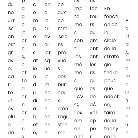
p
sy
ns
du
c
en
ce
a
mp
fac
En
no
o
d
aux
g
tô
teu
foncti
urr
m
le
co
P
e
me
rs
on de
iss
p
tr
mm
a
je
s
au
la
on
e
av
issio
rf
cr
son
gm
cible
est
n
ail
ns
oi
oi
t
ent
de la
gr
s
lor
pré
s,
s,
les
ent
straté
av
at
sq
vue
m
c
mê
les
gie
e,
io
ue
s
ê
et
me
ris
théra
ca
n
le
des
m
te
s
qu
peuti
r
d
m
bur
e
d
que
es
que
to
u
éd
eau
in
er
l’AV
de
adopt
ut
di
eci
x
fi
ni
C,
dÃ
ée,
év
a
n
d’en
m
èr
l’ex
vel
faire
olu
b
do
regi
e:
e
am
op
de la
e
èt
nn
stre
u
ri
en
pe
tachy
da
e,
e
me
n
s
ana
r
cardi