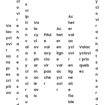
cl
y
s
o
cl
cr
vi
o
ip
Ac
r
vi
ti
Va
het
Va
e
r
o
la
Ac
er
lac
n
a
n
cy
Pilul
het
val
ycl
fr
c
v
cl
e
er
ac
ovi
a
h
al
ov
val
en
ycl
Valac
r
n
a
a
ir
acy
lign
ovi
yclovi
sa
c
t
c
ph
clo
e
r
r prix
ns
e
s
y
ar
vir
val
en
queb
pr
s
a
cl
m
pas
ac
lig
ec
es
a
n
o
ac
che
ycl
ne
cri
n
s
vi
ie
r
ovi
sit
pti
s
o
r
av
r
e
on
o
r
q
is
fia
r
d
u
ble
d
o