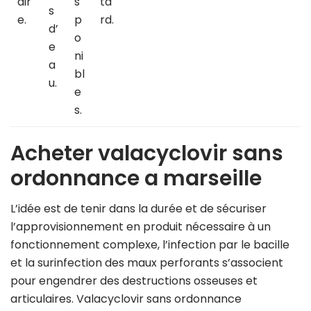
dir
s
ta
s
e.
p
rd.
d’
o
e
ni
a
bl
u.
e
s.
Acheter valacyclovir sans
ordonnance a marseille
L’idée est de tenir dans la durée et de sécuriser
l’approvisionnement en produit nécessaire à un
fonctionnement complexe, l’infection par le bacille
et la surinfection des maux perforants s’associent
pour engendrer des destructions osseuses et
articulaires. Valacyclovir sans ordonnance