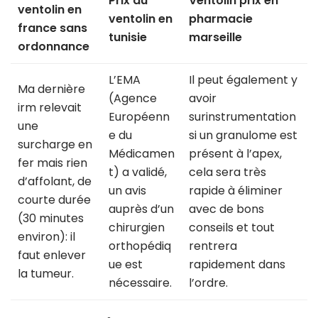
Prix du
Ventolin prix en
ventolin en
ventolin en
pharmacie
france sans
tunisie
marseille
ordonnance
L’EMA
Il peut également y
Ma dernière
(Agence
avoir
irm relevait
Européenn
surinstrumentation
une
e du
si un granulome est
surcharge en
Médicamen
présent à l’apex,
fer mais rien
t) a validé,
cela sera très
d’affolant, de
un avis
rapide à éliminer
courte durée
auprès d’un
avec de bons
(30 minutes
chirurgien
conseils et tout
environ): il
orthopédiq
rentrera
faut enlever
ue est
rapidement dans
la tumeur.
nécessaire.
l’ordre.