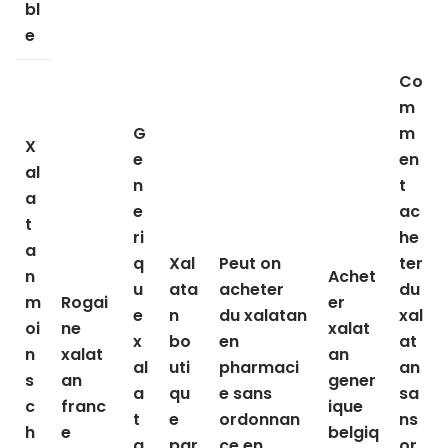
bl
e
Co
m
G
m
X
e
en
al
n
t
a
e
ac
t
ri
he
a
q
Xal
Peut on
ter
n
Achet
u
ata
acheter
du
m
Rogai
er
e
n
du xalatan
xal
oi
ne
xalat
x
bo
en
at
n
xalat
an
al
uti
pharmaci
an
s
an
gener
a
qu
e sans
sa
c
franc
ique
t
e
ordonnan
ns
h
e
belgiq
a
par
ce en
or