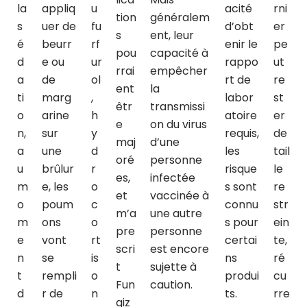
la
appliq
u
acité
rni
tion
généralem
s
uer de
fu
d’obt
er
s
ent, leur
é
beurr
rf
enir le
pe
pou
capacité à
d
e ou
ur
rappo
ut
rrai
empêcher
a
de
ol
rt de
re
ent
la
ti
marg
,
labor
st
êtr
transmissi
o
arine
h
atoire
er
e
on du virus
n,
sur
y
requis,
de
maj
d’une
a
une
d
les
tail
oré
personne
u
brûlur
r
risque
le
es,
infectée
m
e, les
o
s sont
re
et
vaccinée à
o
poum
c
connu
str
m’a
une autre
m
ons
o
s pour
ein
pre
personne
e
vont
rt
certai
te,
scri
est encore
n
se
is
ns
ré
t
sujette à
t
rempli
o
produi
cu
Fun
caution.
d
r de
n
ts.
rre
giz