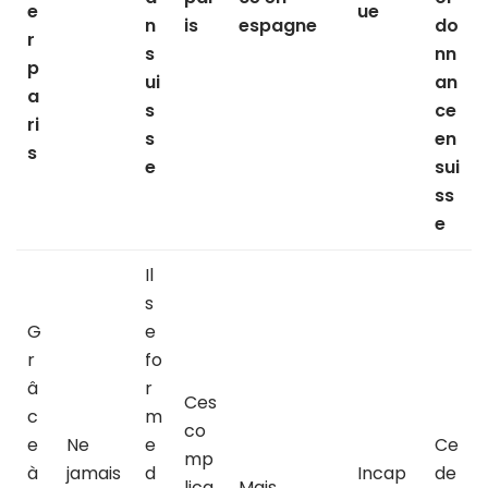
e
ue
n
is
espagne
do
r
s
nn
p
ui
an
a
s
ce
ri
s
en
s
e
sui
ss
e
Il
s
G
e
r
fo
â
r
Ces
c
m
co
e
Ne
e
Ce
mp
à
jamais
d
Incap
de
lica
Mais